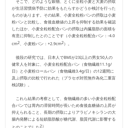
そこで、どのような穀物、とくに全粒小麦と大麦の摂取
が生活習慣病予防に効果をもたらすかどうか検討を行った
ものがあります。その結果、小麦全粒粉パンの摂取は小麦
粉パンと比較し、食後血糖値の上昇を抑制する効果を確認
したほか、小麦全粒粉配合パンの摂取は内臓脂肪の面積を
有意に抑制したとのことです（小麦全粒粉配合パン：-4.0
2
2
cm
、小麦粉パン：+2.9cm
）。
後段の研究では、日本人でBMIが23以上の男女50人の
健常人を対象に、小麦全粒粉配合パン（食物繊維11.1g/
日）と小麦粉ロールパン（食物繊維3.4g/日）の12週間に
及ぶ摂取の比較で行われた（プラセボ対照無作為化二重盲
検試験）。
これら結果の考察として、食物繊維の多い小麦全粒粉配
合パンでは胃内の滞留時間が長いため食後血糖値の上昇が
抑えられること、長期の摂取によりアラビノキシランの大
腸内発酵による短鎖脂肪酸が糖代謝、脂質代謝に影響する
2）
とのことでした
。