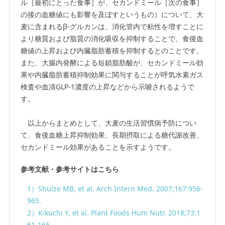
ル［最初にとった食事］が、セカンドミール［次の食事］
の後の血糖値にも影響を及ぼすというもの）について、大
麦に含まれるβ-グルカンは、消化管内で粘性を増すことに
より糖質および脂質の消化吸収を抑制することで、食後血
糖値の上昇および内臓脂肪蓄積を抑制するとのことです。
また、大腸内発酵による短鎖脂肪酸が、セカンドミール効
果や内臓脂肪蓄積抑制効果に関与することが呼気水素ガス
検査や血清GLP-1濃度の上昇などから示唆されるようで
す。
以上からまとめとして、大麦の生活習慣病予防につい
て、食後血糖上昇抑制効果、長期摂取による糖代謝改善、
セカンドミール効果があることを示すようです。
参考文献・参考サイトはこちら
1）Shulze MB, et al. Arch Intern Med. 2007;167:956-
965.
2）Kikuchi Y, et al. Plant Foods Hum Nutr. 2018;73:1
61-165.