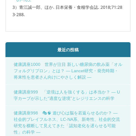
3）青江誠一郎、ほか. 日本栄養・食糧学会誌. 2018;71:28
3-288.
最近の投稿
健康講座1000 世界が注目 新しい糖尿病の飲み薬「オル
フォルグリプロン」とは？ ― Lancet研究・発売時期・
将来性を患者さん向けにやさしく解説 ―
健康講座999 「逆境は人を強くする」は本当か？ ― U
字カーブが示した“適度な逆境”とレジリエンスの科学
健康講座998 🎭🧠 遊び心は脳を若返らせるのか？ ―
社会的プレイフルネス、LC-NA系、新奇性、社会的交流
研究を横断して見えてきた「認知老化を遅らせる可能
性」の科学 ―