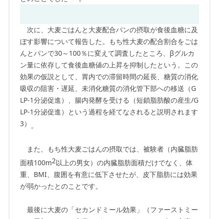
次に、大麦ごはんと大麦配合パンの摂取が食後血糖に及
ぼす影響について報告した。もち性大麦の配合割合をごは
んとパンで30～100％に変えて調査したところ、βグルカ
ン量に依存して食後血糖値の上昇を抑制したという。この
効果の仮説として、胃内での滞留時間の延長、糖質の消化
吸収の阻害・遅延、未消化糖質の消化管下部への移送（G
LP-1分泌促進）、腸内発酵を受ける（短鎖脂肪酸の産生/G
LP-1分泌促進）という過程を経てなされると説明されます
3）
。
また、もち性大麦ごはんの摂取では、被験者（内臓脂肪
2
面積100m
以上の男女）の内臓脂肪面積だけでなく、体
重、BMI、腹囲を有意に低下させたが、皮下脂肪には効果
が弱かったとのことです。
最後に大麦の「セカンドミール効果」（ファーストミー