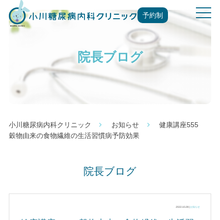
t
予約制
o
g
g
院長ブログ
l
e
n
a
v
i
g
小川糖尿病内科クリニック
お知らせ
健康講座555
a
穀物由来の食物繊維の生活習慣病予防効果
t
i
o
院長ブログ
n
2022.10.28 |
お知らせ