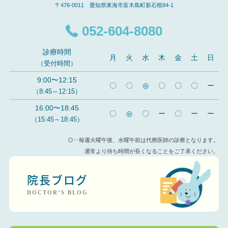
〒476-0011 愛知県東海市富木島町新石根84-1
052-604-8080
診療時間
月
火
水
木
金
土
日
（受付時間）
9:00〜12:15
〇
〇
◎
〇
〇
〇
ー
（8:45～12:15）
16:00〜18:45
〇
◎
〇
ー
〇
ー
ー
（15:45～18:45）
◎‥毎週火曜午後、水曜午前は代務医師の診療となります。
通常より待ち時間が長くなることをご了承ください。
院長ブログ
DOCTOR’S BLOG