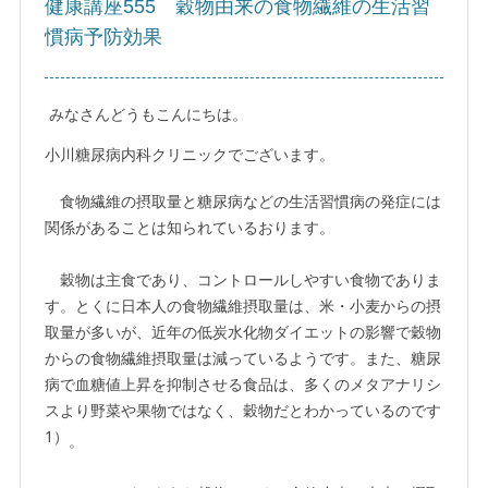
健康講座555 穀物由来の食物繊維の生活習
慣病予防効果
みなさんどうもこんにちは。
小川糖尿病内科クリニックでございます。
食物繊維の摂取量と糖尿病などの生活習慣病の発症には
関係があることは知られているおります。
穀物は主食であり、コントロールしやすい食物でありま
す。とくに日本人の食物繊維摂取量は、米・小麦からの摂
取量が多いが、近年の低炭水化物ダイエットの影響で穀物
からの食物繊維摂取量は減っているようです。また、糖尿
病で血糖値上昇を抑制させる食品は、多くのメタアナリシ
スより野菜や果物ではなく、穀物だとわかっているのです
1）
。