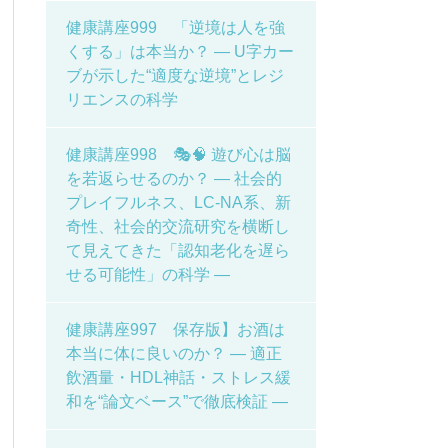
健康講座999 「逆境は人を強
くする」は本当か？ ― U字カー
ブが示した“適度な逆境”とレジ
リエンスの科学
健康講座998 🎭🧠 遊び心は脳
を若返らせるのか？ ― 社会的
プレイフルネス、LC-NA系、新
奇性、社会的交流研究を横断し
て見えてきた「認知老化を遅ら
せる可能性」の科学 ―
健康講座997 保存版】お酒は
本当に体に良いのか？ ― 適正
飲酒量・HDL神話・ストレス緩
和を“論文ベース”で徹底検証 ―