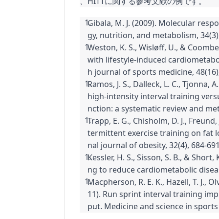
、HITTに関する参考文献の例です。
Gibala, M. J. (2009). Molecular resp
gy, nutrition, and metabolism, 34(3)
Weston, K. S., Wisløff, U., & Coombes,
with lifestyle-induced cardiometabol
h journal of sports medicine, 48(16)
Ramos, J. S., Dalleck, L. C., Tjonna, 
high-intensity interval training ve
nction: a systematic review and met
Trapp, E. G., Chisholm, D. J., Freund, 
termittent exercise training on fat 
nal journal of obesity, 32(4), 684-691
Kessler, H. S., Sisson, S. B., & Short,
ng to reduce cardiometabolic diseas
Macpherson, R. E. K., Hazell, T. J., Ol
11). Run sprint interval training 
put. Medicine and science in sports 