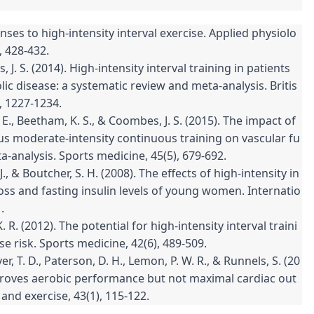
onses to high-intensity interval exercise. Applied physiolo
, 428-432.
 J. S. (2014). High-intensity interval training in patients 
ic disease: a systematic review and meta-analysis. Britis
, 1227-1234.
A. E., Beetham, K. S., & Coombes, J. S. (2015). The impact of 
rsus moderate-intensity continuous training on vascular fu
a-analysis. Sports medicine, 45(5), 679-692.
J., & Boutcher, S. H. (2008). The effects of high-intensity in
loss and fasting insulin levels of young women. Internatio
.
 K. R. (2012). The potential for high-intensity interval traini
e risk. Sports medicine, 42(6), 489-509.
ver, T. D., Paterson, D. H., Lemon, P. W. R., & Runnels, S. (20
improves aerobic performance but not maximal cardiac out
and exercise, 43(1), 115-122.