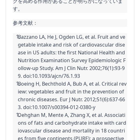
クを高める作用があることが明らかになっていま
す。
参考文献：
Bazzano LA, He J, Ogden LG, et al. Fruit and ve
getable intake and risk of cardiovascular dise
ase in US adults: the first National Health and 
Nutrition Examination Survey Epidemiologic F
ollow-up Study. Am J Clin Nutr. 2002;76(1):93-9
9. doi:10.1093/ajcn/76.1.93
Boeing H, Bechthold A, Bub A, et al. Critical rev
iew: vegetables and fruit in the prevention of 
chronic diseases. Eur J Nutr. 2012;51(6):637-66
3. doi:10.1007/s00394-012-0380-y
Dehghan M, Mente A, Zhang X, et al. Associati
ons of fats and carbohydrate intake with card
iovascular disease and mortality in 18 countri
es from five continents (PURE): a prospective 