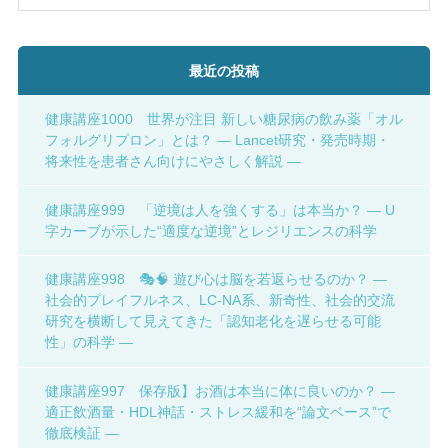
最近の投稿
健康講座1000 世界が注目 新しい糖尿病の飲み薬「オル
フォルグリプロン」とは？ ― Lancet研究・発売時期・
将来性を患者さん向けにやさしく解説 ―
健康講座999 「逆境は人を強くする」は本当か？ ― U
字カーブが示した“適度な逆境”とレジリエンスの科学
健康講座998 🎭🧠 遊び心は脳を若返らせるのか？ ―
社会的プレイフルネス、LC-NA系、新奇性、社会的交流
研究を横断して見えてきた「認知老化を遅らせる可能
性」の科学 ―
健康講座997 保存版】お酒は本当に体に良いのか？ ―
適正飲酒量・HDL神話・ストレス緩和を“論文ベース”で
徹底検証 ―