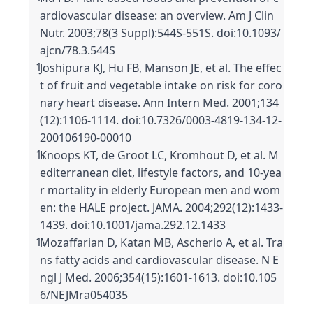
ardiovascular disease: an overview. Am J Clin 
Nutr. 2003;78(3 Suppl):544S-551S. doi:10.1093/
ajcn/78.3.544S
Joshipura KJ, Hu FB, Manson JE, et al. The effec
t of fruit and vegetable intake on risk for coro
nary heart disease. Ann Intern Med. 2001;134
(12):1106-1114. doi:10.7326/0003-4819-134-12-
200106190-00010
Knoops KT, de Groot LC, Kromhout D, et al. M
editerranean diet, lifestyle factors, and 10-yea
r mortality in elderly European men and wom
en: the HALE project. JAMA. 2004;292(12):1433-
1439. doi:10.1001/jama.292.12.1433
Mozaffarian D, Katan MB, Ascherio A, et al. Tra
ns fatty acids and cardiovascular disease. N E
ngl J Med. 2006;354(15):1601-1613. doi:10.105
6/NEJMra054035