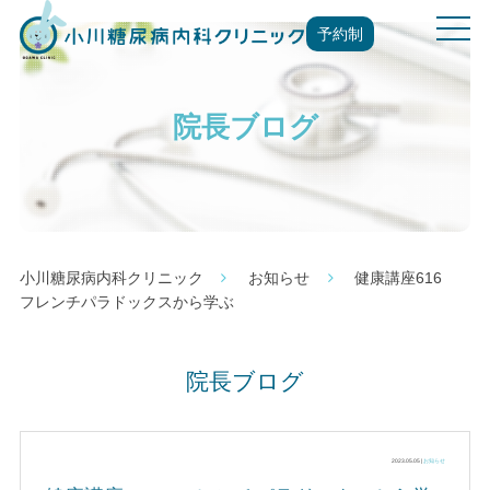
t
予約制
o
g
g
院長ブログ
l
e
n
a
v
i
g
小川糖尿病内科クリニック
お知らせ
健康講座616
a
フレンチパラドックスから学ぶ
t
i
o
院長ブログ
n
2023.05.05 |
お知らせ