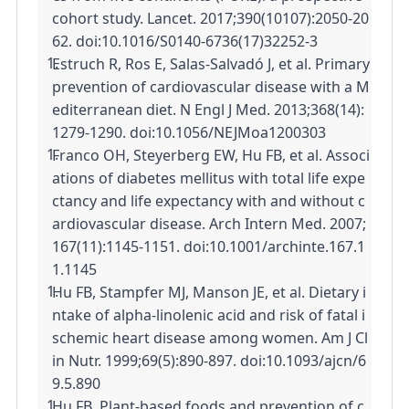
cohort study. Lancet. 2017;390(10107):2050-20
62. doi:10.1016/S0140-6736(17)32252-3
Estruch R, Ros E, Salas-Salvadó J, et al. Primary 
prevention of cardiovascular disease with a M
editerranean diet. N Engl J Med. 2013;368(14):
1279-1290. doi:10.1056/NEJMoa1200303
Franco OH, Steyerberg EW, Hu FB, et al. Associ
ations of diabetes mellitus with total life expe
ctancy and life expectancy with and without c
ardiovascular disease. Arch Intern Med. 2007;
167(11):1145-1151. doi:10.1001/archinte.167.1
1.1145
Hu FB, Stampfer MJ, Manson JE, et al. Dietary i
ntake of alpha-linolenic acid and risk of fatal i
schemic heart disease among women. Am J Cl
in Nutr. 1999;69(5):890-897. doi:10.1093/ajcn/6
9.5.890
Hu FB. Plant-based foods and prevention of c