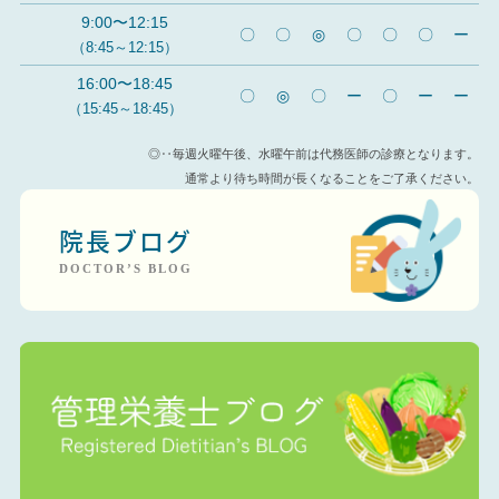
9:00〜12:15
〇
〇
◎
〇
〇
〇
ー
（8:45～12:15）
16:00〜18:45
〇
◎
〇
ー
〇
ー
ー
（15:45～18:45）
◎‥毎週火曜午後、水曜午前は代務医師の診療となります。
通常より待ち時間が長くなることをご了承ください。
院長ブログ
DOCTOR’S BLOG