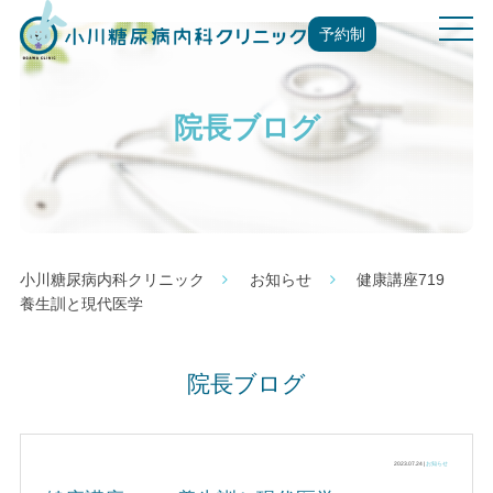
t
予約制
o
g
g
院長ブログ
l
e
n
a
v
i
g
小川糖尿病内科クリニック
お知らせ
健康講座719
a
養生訓と現代医学
t
i
o
院長ブログ
n
2023.07.24 |
お知らせ