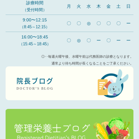
診療時間
月
火
水
木
金
土
日
（受付時間）
9:00〜12:15
〇
〇
◎
〇
〇
〇
ー
（8:45～12:15）
16:00〜18:45
〇
◎
〇
ー
〇
ー
ー
（15:45～18:45）
◎‥毎週火曜午後、水曜午前は代務医師の診療となります。
通常より待ち時間が長くなることをご了承ください。
院長ブログ
DOCTOR’S BLOG