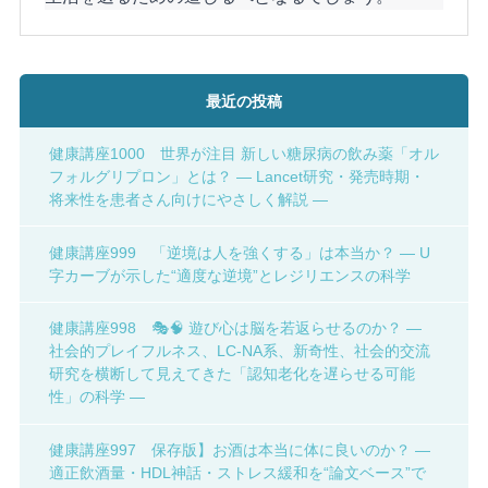
最近の投稿
健康講座1000 世界が注目 新しい糖尿病の飲み薬「オル
フォルグリプロン」とは？ ― Lancet研究・発売時期・
将来性を患者さん向けにやさしく解説 ―
健康講座999 「逆境は人を強くする」は本当か？ ― U
字カーブが示した“適度な逆境”とレジリエンスの科学
健康講座998 🎭🧠 遊び心は脳を若返らせるのか？ ―
社会的プレイフルネス、LC-NA系、新奇性、社会的交流
研究を横断して見えてきた「認知老化を遅らせる可能
性」の科学 ―
健康講座997 保存版】お酒は本当に体に良いのか？ ―
適正飲酒量・HDL神話・ストレス緩和を“論文ベース”で