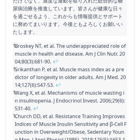
だけでなく、適度な運動を取り入れた総合的な糖
尿病治療を推進しています。皆さんが健康な日々
を過ごせるよう、これからも情報提供とサポート
に努めてまいります。今後ともよろしくお願いい
たします。
Broskey NT, et al. The underappreciated role of 
Footnotes
muscle in health and disease. Am J Clin Nutr. 20
04;80(3):681-90. 
↩
Srikanthan P, et al. Muscle mass index as a pre
dictor of longevity in older adults. Am J Med. 20
14;127(6):547-53. 
↩
Wang X, et al. Mechanisms of muscle wasting i
n insulinopenia. J Endocrinol Invest. 2006;29(6):
531-40. 
↩
Church DD, et al. Resistance Training Improves 
Indices of Muscle Insulin Sensitivity and β-Cell F
unction in Overweight/Obese, Sedentary Youn
g Men. J Appl Physiol (1985). 2018;125(5):1653-1