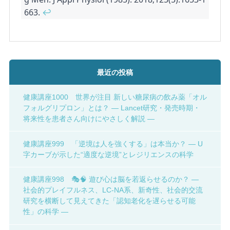
663. 
↩
最近の投稿
健康講座1000 世界が注目 新しい糖尿病の飲み薬「オル
フォルグリプロン」とは？ ― Lancet研究・発売時期・
将来性を患者さん向けにやさしく解説 ―
健康講座999 「逆境は人を強くする」は本当か？ ― U
字カーブが示した“適度な逆境”とレジリエンスの科学
健康講座998 🎭🧠 遊び心は脳を若返らせるのか？ ―
社会的プレイフルネス、LC-NA系、新奇性、社会的交流
研究を横断して見えてきた「認知老化を遅らせる可能
性」の科学 ―