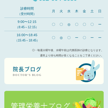
診療時間
月
火
水
木
金
土
日
（受付時間）
9:00〜12:15
〇
〇
◎
〇
〇
〇
ー
（8:45～12:15）
16:00〜18:45
〇
◎
〇
ー
〇
ー
ー
（15:45～18:45）
◎‥毎週火曜午後、水曜午前は代務医師の診療となります。
通常より待ち時間が長くなることをご了承ください。
院長ブログ
DOCTOR’S BLOG