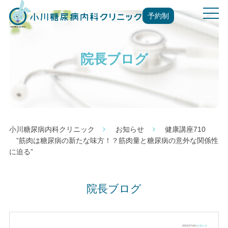
t
予約制
o
g
g
院長ブログ
l
e
n
a
v
i
g
小川糖尿病内科クリニック
お知らせ
健康講座710
a
”筋肉は糖尿病の新たな味方！？筋肉量と糖尿病の意外な関係性
t
に迫る”
i
o
n
院長ブログ
2023.07.04 |
お知らせ