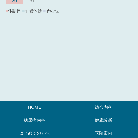
30
31
■
休診日
■
午後休診
■
その他
HOME
総合内科
糖尿病内科
健康診断
はじめての方へ
医院案内