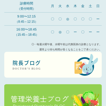
診療時間
月
火
水
木
金
土
日
（受付時間）
9:00〜12:15
〇
〇
◎
〇
〇
〇
ー
（8:45～12:15）
16:00〜18:45
〇
◎
〇
ー
〇
ー
ー
（15:45～18:45）
◎‥毎週火曜午後、水曜午前は代務医師の診療となります。
通常より待ち時間が長くなることをご了承ください。
院長ブログ
DOCTOR’S BLOG