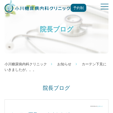
t
予約制
o
g
g
院長ブログ
l
e
n
a
v
i
g
小川糖尿病内科クリニック
お知らせ
カーテン下見に
a
いきましたが。。。
t
i
o
院長ブログ
n
2019.06.12 |
お知らせ