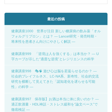
最近の投稿
健康講座1000 世界が注目 新しい糖尿病の飲み薬「オル
フォルグリプロン」とは？ ― Lancet研究・発売時期・
将来性を患者さん向けにやさしく解説 ―
健康講座999 「逆境は人を強くする」は本当か？ ― U
字カーブが示した“適度な逆境”とレジリエンスの科学
健康講座998 🎭🧠 遊び心は脳を若返らせるのか？ ―
社会的プレイフルネス、LC-NA系、新奇性、社会的交流
研究を横断して見えてきた「認知老化を遅らせる可能
性」の科学 ―
健康講座997 保存版】お酒は本当に体に良いのか？ ―
適正飲酒量・HDL神話・ストレス緩和を“論文ベース”で
徹底検証 ―