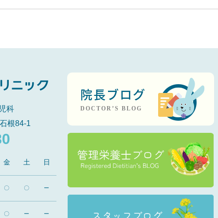
院長ブログ
児科
DOCTOR’S BLOG
石根84-1
80
金
土
日
〇
〇
ー
〇
ー
ー