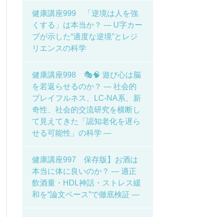
健康講座999 「逆境は人を強
くする」は本当か？ ― U字カー
ブが示した“適度な逆境”とレジ
リエンスの科学
健康講座998 🎭🧠 遊び心は脳
を若返らせるのか？ ― 社会的
プレイフルネス、LC-NA系、新
奇性、社会的交流研究を横断し
て見えてきた「認知老化を遅ら
せる可能性」の科学 ―
健康講座997 保存版】お酒は
本当に体に良いのか？ ― 適正
飲酒量・HDL神話・ストレス緩
和を“論文ベース”で徹底検証 ―