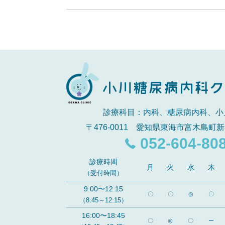
診療科目：内科、糖尿病内科、小
〒476-0011 愛知県東海市富木島町新
052-604-80
診療時間
月
火
水
木
（受付時間）
9:00〜12:15
〇
〇
◎
〇
（8:45～12:15）
16:00〜18:45
〇
◎
〇
ー