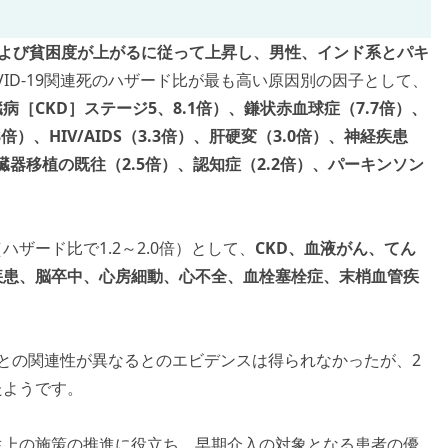
齢および貧困度が上がるに従って上昇し、男性、インド系とパキ
VID-19関連死のハザード比が最も高い原因別の因子として、
病［CKD］ステージ5、8.1倍）、鎌状赤血球症（7.7倍）、
倍）、HIV/AIDS（3.3倍）、肝硬変（3.0倍）、神経疾患
臓器移植の既往（2.5倍）、認知症（2.2倍）、パーキンソン
ード比で1.2～2.0倍）として、
CKD、血液がん、てん
疾患、脳卒中、心房細動、心不全、血栓塞栓症、末梢血管疾
との関連性が異なるとのエビデンスは得られなかったが、2
たようです。
上の施策の推進に役立ち、早期介入の対象となる患者の優