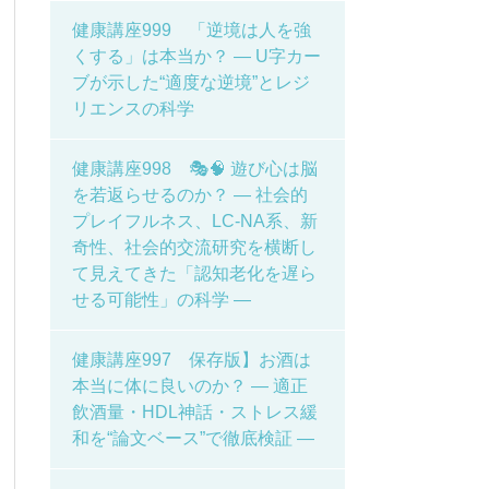
健康講座999 「逆境は人を強
くする」は本当か？ ― U字カー
ブが示した“適度な逆境”とレジ
リエンスの科学
健康講座998 🎭🧠 遊び心は脳
を若返らせるのか？ ― 社会的
プレイフルネス、LC-NA系、新
奇性、社会的交流研究を横断し
て見えてきた「認知老化を遅ら
せる可能性」の科学 ―
健康講座997 保存版】お酒は
本当に体に良いのか？ ― 適正
飲酒量・HDL神話・ストレス緩
和を“論文ベース”で徹底検証 ―