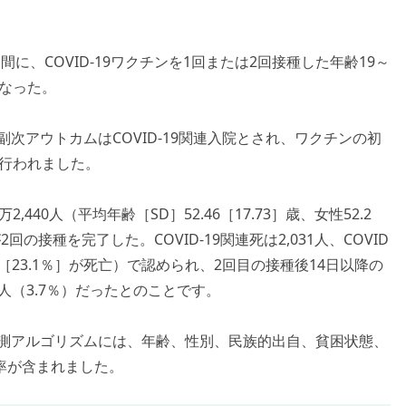
の期間に、COVID-19ワクチンを1回または2回接種した年齢19～
となった。
副次アウトカムはCOVID-19関連入院とされ、ワクチンの初
が行われました。
40人（平均年齢［SD］52.46［17.73］歳、女性52.2
2回の接種を完了した。COVID-19関連死は2,031人、COVID
6人［23.1％］が死亡）で認められ、2回目の接種後14日以降の
1人（3.7％）だったとのことです。
ク予測アルゴリズムには、年齢、性別、民族的出自、貧困状態、
感染率が含まれました。