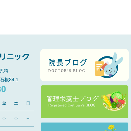
院長ブログ
児科
DOCTOR’S BLOG
石根84-1
80
金
土
日
〇
〇
ー