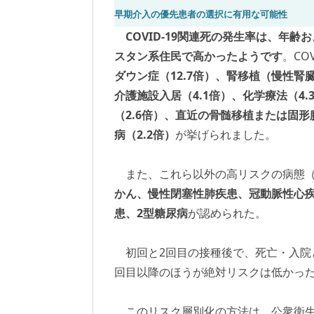
早期介入の優先患者の選択に有用な可能性
COVID-19関連死の発生率は、年
スタン系住民で高かったようです
。CO
ダウン症（12.7倍）、腎移植（慢性腎臓
介護施設入居（4.1倍）、化学療法（4.3
（2.6倍）、直近の骨髄移植または固形
病（2.2倍）
が挙げられました。
また、これら以外の高リスクの病態（ハザ
かん、慢性閉塞性肺疾患、冠動脈性心
患、2型糖尿病
が認められた。
初回と2回目の接種後で、死亡・入院
回目以降のほうが絶対リスクは低かっ
このリスク層別化の方法は、公衆衛生