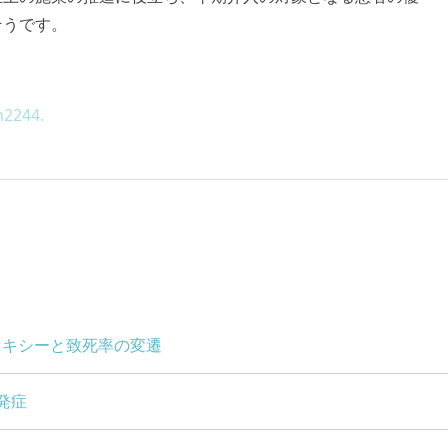
そうです。
:n2244.
ラキシーと致死率の変遷
発症