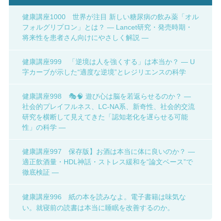
健康講座1000 世界が注目 新しい糖尿病の飲み薬「オル
フォルグリプロン」とは？ ― Lancet研究・発売時期・
将来性を患者さん向けにやさしく解説 ―
健康講座999 「逆境は人を強くする」は本当か？ ― U
字カーブが示した“適度な逆境”とレジリエンスの科学
健康講座998 🎭🧠 遊び心は脳を若返らせるのか？ ―
社会的プレイフルネス、LC-NA系、新奇性、社会的交流
研究を横断して見えてきた「認知老化を遅らせる可能
性」の科学 ―
健康講座997 保存版】お酒は本当に体に良いのか？ ―
適正飲酒量・HDL神話・ストレス緩和を“論文ベース”で
徹底検証 ―
健康講座996 紙の本を読みなよ。電子書籍は味気な
い。就寝前の読書は本当に睡眠を改善するのか。