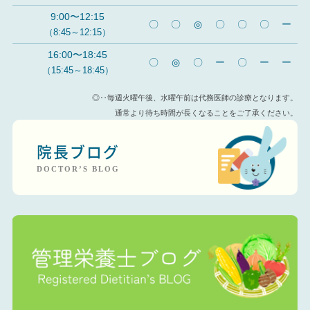
9:00〜12:15
〇
〇
◎
〇
〇
〇
ー
（8:45～12:15）
16:00〜18:45
〇
◎
〇
ー
〇
ー
ー
（15:45～18:45）
◎‥毎週火曜午後、水曜午前は代務医師の診療となります。
通常より待ち時間が長くなることをご了承ください。
院長ブログ
DOCTOR’S BLOG