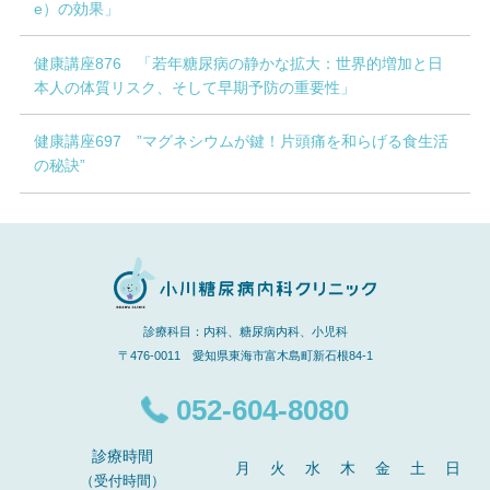
e）の効果」
健康講座876 「若年糖尿病の静かな拡大：世界的増加と日
本人の体質リスク、そして早期予防の重要性」
健康講座697 ”マグネシウムが鍵！片頭痛を和らげる食生活
の秘訣”
診療科目：内科、糖尿病内科、小児科
〒476-0011 愛知県東海市富木島町新石根84-1
052-604-8080
診療時間
月
火
水
木
金
土
日
（受付時間）