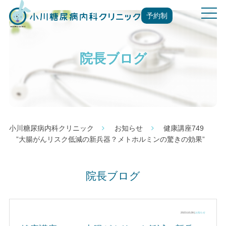
t
予約制
o
g
g
院長ブログ
l
e
n
a
v
i
g
小川糖尿病内科クリニック
お知らせ
健康講座749
a
”大腸がんリスク低減の新兵器？メトホルミンの驚きの効果”
t
i
o
院長ブログ
n
2023.10.28 |
お知らせ