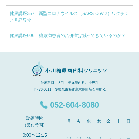
健康講座357 新型コロナウイルス（SARS-CoV-2）ワクチン
と月経異常
健康講座606 糖尿病患者の合併症は減ってきているのか？
診療科目：内科、糖尿病内科、小児科
〒476-0011 愛知県東海市富木島町新石根84-1
052-604-8080
診療時間
月
火
水
木
金
土
日
（受付時間）
9:00〜12:15
〇
〇
◎
〇
〇
〇
ー