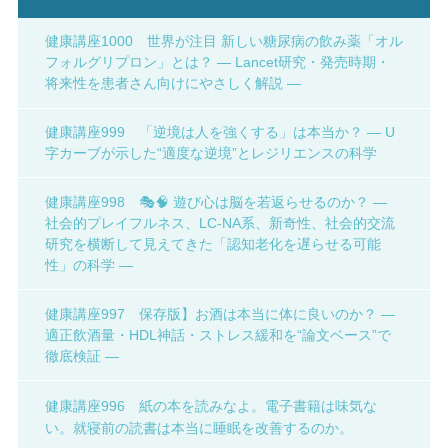
健康講座1000 世界が注目 新しい糖尿病の飲み薬「オル
フォルグリプロン」とは？ ― Lancet研究・発売時期・
将来性を患者さん向けにやさしく解説 ―
健康講座999 「逆境は人を強くする」は本当か？ ― U
字カーブが示した“適度な逆境”とレジリエンスの科学
健康講座998 🎭🧠 遊び心は脳を若返らせるのか？ ―
社会的プレイフルネス、LC-NA系、新奇性、社会的交流
研究を横断して見えてきた「認知老化を遅らせる可能
性」の科学 ―
健康講座997 保存版】お酒は本当に体に良いのか？ ―
適正飲酒量・HDL神話・ストレス緩和を“論文ベース”で
徹底検証 ―
健康講座996 紙の本を読みなよ。電子書籍は味気な
い。就寝前の読書は本当に睡眠を改善するのか。