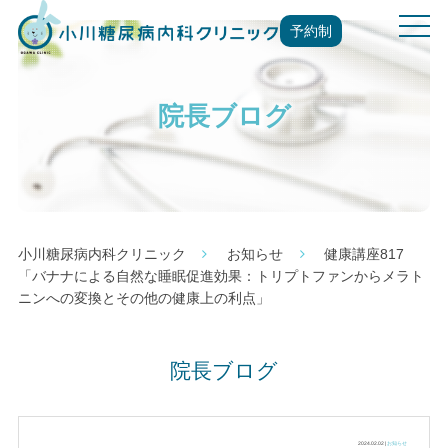
t
予約制
o
g
g
院長ブログ
l
e
n
a
v
i
g
小川糖尿病内科クリニック
お知らせ
健康講座817
a
「バナナによる自然な睡眠促進効果：トリプトファンからメラト
t
ニンへの変換とその他の健康上の利点」
i
o
n
院長ブログ
2024.02.02 |
お知らせ