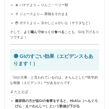
🍌 バナナより→ りんご・ベリー類
🥤 ジュースより→ 果物をそのまま
🍟 ポテトより→ 冷やしじゃがいも（サラダなど）
そして、
よく噛んでゆっくり食べる
ことも、GIを下げるコ
ツですよ！
🟡 GIのすごい効果（エビデンスもあ
ります！）
「GIが大事」と言われているのは、きちんとした**医学的
な根拠（エビデンス）**があるからです。
🔬 たとえば…
糖尿病の方が低GIの食事をすると、HbA1c（へもぐろ
びん・えーわんしー）という数値が下がる