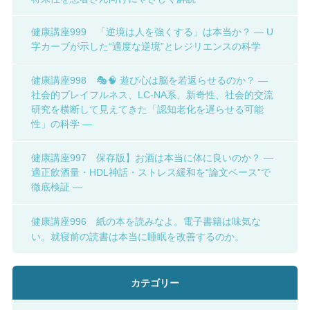
健康講座999 「逆境は人を強くする」は本当か？ ― U
字カーブが示した“適度な逆境”とレジリエンスの科学
健康講座998 🎭🧠 遊び心は脳を若返らせるのか？ ―
社会的プレイフルネス、LC-NA系、新奇性、社会的交流
研究を横断して見えてきた「認知老化を遅らせる可能
性」の科学 ―
健康講座997 保存版】お酒は本当に体に良いのか？ ―
適正飲酒量・HDL神話・ストレス緩和を“論文ベース”で
徹底検証 ―
健康講座996 紙の本を読みなよ。電子書籍は味気な
い。就寝前の読書は本当に睡眠を改善するのか。
カテゴリー