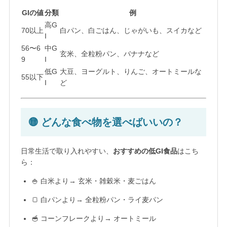
GIの値
分類
例
高G
70以上
白パン、白ごはん、じゃがいも、スイカなど
I
56〜6
中G
玄米、全粒粉パン、バナナなど
9
I
低G
大豆、ヨーグルト、りんご、オートミールな
55以下
I
ど
🟡 どんな食べ物を選べばいいの？
日常生活で取り入れやすい、
おすすめの低GI食品
はこち
ら：
🍚 白米より→ 玄米・雑穀米・麦ごはん
🍞 白パンより→ 全粒粉パン・ライ麦パン
🥣 コーンフレークより→ オートミール