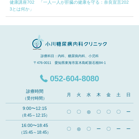
健康講座702 「一人一人が肝臓の健康を守る：奈良宣言202
3とは何か」
診療科目：内科、糖尿病内科、小児科
〒476-0011 愛知県東海市富木島町新石根84-1
052-604-8080
診療時間
月
火
水
木
金
土
日
（受付時間）
9:00〜12:15
〇
〇
◎
〇
〇
〇
ー
（8:45～12:15）
16:00〜18:45
〇
◎
〇
ー
〇
ー
ー
（15:45～18:45）