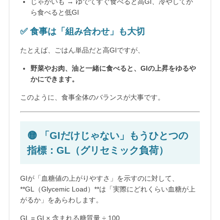
じゃがいも → ゆでてすぐ食べると高GI、冷やしてか
ら食べると低GI
✅ 食事は「組み合わせ」も大切
たとえば、ごはん単品だと高GIですが、
野菜やお肉、油と一緒に食べると、GIの上昇をゆるや
かにできます。
このように、食事全体のバランスが大事です。
🟡 「GIだけじゃない」もうひとつの
指標：GL（グリセミック負荷）
GIが「血糖値の上がりやすさ」を示すのに対して、
**GL（Glycemic Load）**は「実際にどれくらい血糖が上
がるか」をあらわします。
GL = GI × 含まれる糖質量 ÷ 100