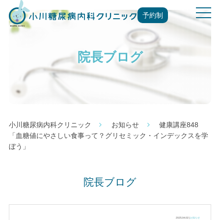
t
予約制
o
g
g
院長ブログ
l
e
n
a
v
i
g
小川糖尿病内科クリニック
お知らせ
健康講座848
a
「血糖値にやさしい食事って？グリセミック・インデックスを学
t
ぼう」
i
o
n
院長ブログ
2025.04.02 |
お知らせ