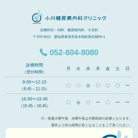
診療科目：内科、糖尿病内科、小児科
〒476-0011 愛知県東海市富木島町新石根84-1
052-604-8080
診療時間
月
火
水
木
金
土
日
（受付時間）
9:00〜12:15
〇
〇
◎
〇
〇
〇
ー
（8:45～12:15）
16:00〜18:45
〇
◎
〇
ー
〇
ー
ー
（15:45～18:45）
◎‥毎週火曜午後、水曜午前は代務医師の診療となります。
通常より待ち時間が長くなることをご了承ください。