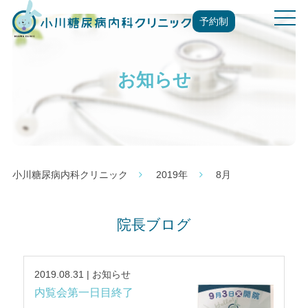
t
予約制
o
g
g
お知らせ
l
e
n
a
v
i
g
小川糖尿病内科クリニック
2019年
8月
a
t
i
院長ブログ
o
n
2019.08.31 | お知らせ
内覧会第一日目終了