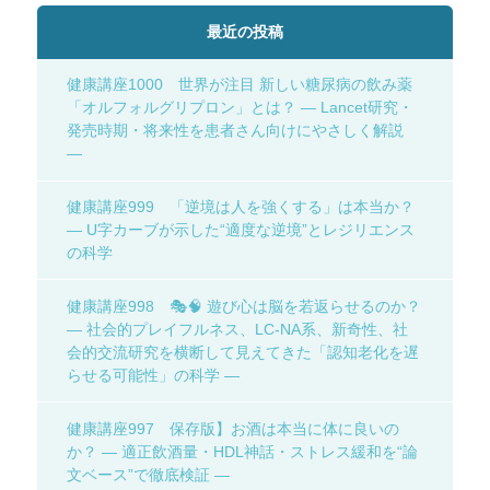
最近の投稿
健康講座1000 世界が注目 新しい糖尿病の飲み薬
「オルフォルグリプロン」とは？ ― Lancet研究・
発売時期・将来性を患者さん向けにやさしく解説
―
健康講座999 「逆境は人を強くする」は本当か？
― U字カーブが示した“適度な逆境”とレジリエンス
の科学
健康講座998 🎭🧠 遊び心は脳を若返らせるのか？
― 社会的プレイフルネス、LC-NA系、新奇性、社
会的交流研究を横断して見えてきた「認知老化を遅
らせる可能性」の科学 ―
健康講座997 保存版】お酒は本当に体に良いの
か？ ― 適正飲酒量・HDL神話・ストレス緩和を“論
文ベース”で徹底検証 ―