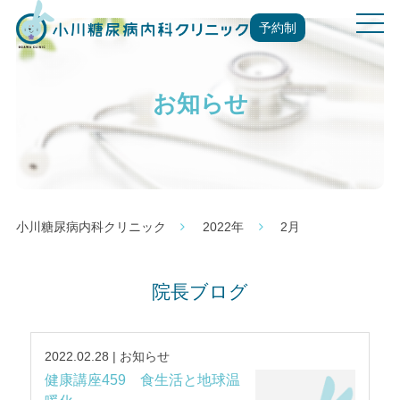
t
予約制
o
g
g
お知らせ
l
e
n
a
v
i
g
小川糖尿病内科クリニック
2022年
2月
a
t
i
院長ブログ
o
n
2022.02.28 | お知らせ
健康講座459 食生活と地球温