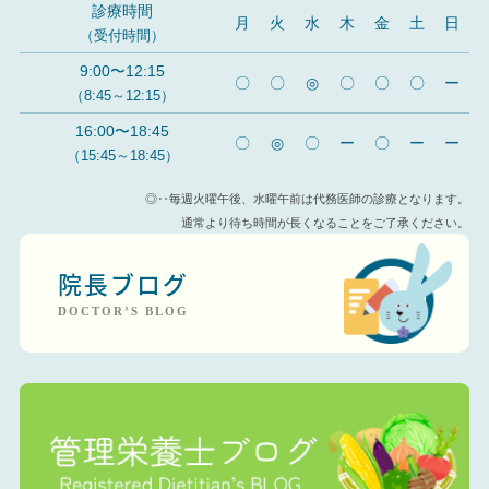
診療時間
月
火
水
木
金
土
日
（受付時間）
9:00〜12:15
〇
〇
◎
〇
〇
〇
ー
（8:45～12:15）
16:00〜18:45
〇
◎
〇
ー
〇
ー
ー
（15:45～18:45）
◎‥毎週火曜午後、水曜午前は代務医師の診療となります。
通常より待ち時間が長くなることをご了承ください。
院長ブログ
DOCTOR’S BLOG