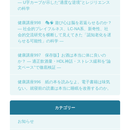
― U字カーブが示した“適度な逆境”とレジリエンス
の科学
健康講座998 🎭🧠 遊び心は脳を若返らせるのか？
― 社会的プレイフルネス、LC-NA系、新奇性、社
会的交流研究を横断して見えてきた「認知老化を遅
らせる可能性」の科学 ―
健康講座997 保存版】お酒は本当に体に良いの
か？ ― 適正飲酒量・HDL神話・ストレス緩和を“論
文ベース”で徹底検証 ―
健康講座996 紙の本を読みなよ。電子書籍は味気
ない。就寝前の読書は本当に睡眠を改善するのか。
カテゴリー
お知らせ