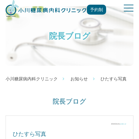
t
予約制
o
g
g
院長ブログ
l
e
n
a
v
i
g
小川糖尿病内科クリニック
お知らせ
ひたすら写真
a
t
i
院長ブログ
o
n
2019.04.23 |
お知らせ
ひたすら写真