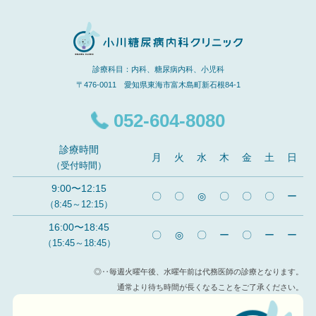
診療科目：内科、糖尿病内科、小児科
〒476-0011 愛知県東海市富木島町新石根84-1
052-604-8080
診療時間
月
火
水
木
金
土
日
（受付時間）
9:00〜12:15
〇
〇
◎
〇
〇
〇
ー
（8:45～12:15）
16:00〜18:45
〇
◎
〇
ー
〇
ー
ー
（15:45～18:45）
◎‥毎週火曜午後、水曜午前は代務医師の診療となります。
通常より待ち時間が長くなることをご了承ください。