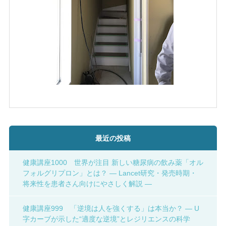
最近の投稿
健康講座1000 世界が注目 新しい糖尿病の飲み薬「オル
フォルグリプロン」とは？ ― Lancet研究・発売時期・
将来性を患者さん向けにやさしく解説 ―
健康講座999 「逆境は人を強くする」は本当か？ ― U
字カーブが示した“適度な逆境”とレジリエンスの科学