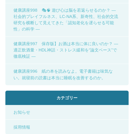
健康講座998 🎭🧠 遊び心は脳を若返らせるのか？ ―
社会的プレイフルネス、LC-NA系、新奇性、社会的交流
研究を横断して見えてきた「認知老化を遅らせる可能
性」の科学 ―
健康講座997 保存版】お酒は本当に体に良いのか？ ―
適正飲酒量・HDL神話・ストレス緩和を“論文ベース”で
徹底検証 ―
健康講座996 紙の本を読みなよ。電子書籍は味気な
い。就寝前の読書は本当に睡眠を改善するのか。
カテゴリー
お知らせ
採用情報