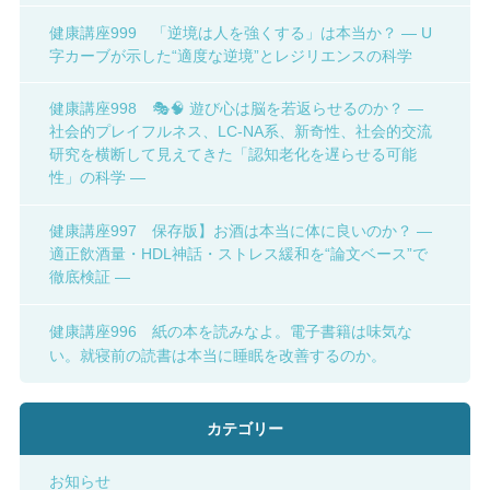
健康講座999 「逆境は人を強くする」は本当か？ ― U
字カーブが示した“適度な逆境”とレジリエンスの科学
健康講座998 🎭🧠 遊び心は脳を若返らせるのか？ ―
社会的プレイフルネス、LC-NA系、新奇性、社会的交流
研究を横断して見えてきた「認知老化を遅らせる可能
性」の科学 ―
健康講座997 保存版】お酒は本当に体に良いのか？ ―
適正飲酒量・HDL神話・ストレス緩和を“論文ベース”で
徹底検証 ―
健康講座996 紙の本を読みなよ。電子書籍は味気な
い。就寝前の読書は本当に睡眠を改善するのか。
カテゴリー
お知らせ