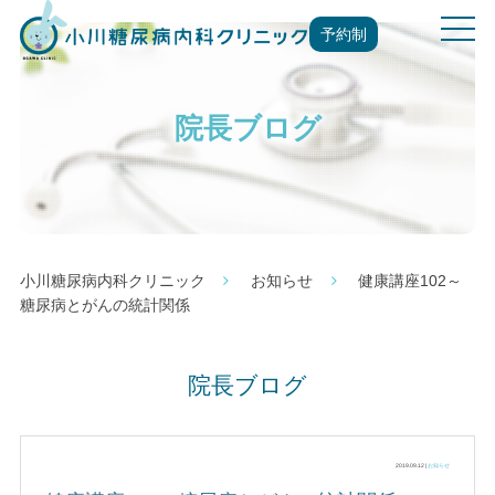
t
予約制
o
g
g
院長ブログ
l
e
n
a
v
i
g
小川糖尿病内科クリニック
お知らせ
健康講座102～
a
糖尿病とがんの統計関係
t
i
o
院長ブログ
n
2019.09.12 |
お知らせ