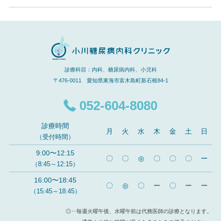
診療科目：内科、糖尿病内科、小児科
〒476-0011 愛知県東海市富木島町新石根84-1
052-604-8080
診療時間
月
火
水
木
金
土
日
（受付時間）
9:00〜12:15
〇
〇
◎
〇
〇
〇
ー
（8:45～12:15）
16:00〜18:45
〇
◎
〇
ー
〇
ー
ー
（15:45～18:45）
◎‥毎週火曜午後、水曜午前は代務医師の診療となります。