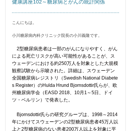
健康講座102～糖尿病とがんの統計関係
こんにちは。
小川糖尿病内科クリニック院長の小川義隆です。
2型糖尿病患者は一部のがんになりやすく、がん
による死亡リスクが高い可能性があることが、ス
ウェーデンにおける約250万人を対象とした大規模
観察試験から示唆された。詳細は、スウェーデン
全国糖尿病レジストリ（Swedish National Diabete
s Register）のHulda Hrund Bjornsdottir氏らが、欧
州糖尿病学会（EASD 2018、10月1～5日、ドイ
ツ・ベルリン）で発表した。
Bjornsdottir氏らの研究グループは、1998～2014
年にかけてスウェーデンの2型糖尿病患者45万人以
上と2型糖尿病のない患者200万人以上を対象に平