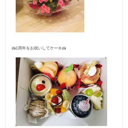
🍰1周年をお祝いしてケーキ🍰