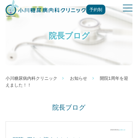
t
予約制
o
g
g
院長ブログ
l
e
n
a
v
i
g
小川糖尿病内科クリニック
お知らせ
開院1周年を迎
a
えました！！
t
i
o
院長ブログ
n
2020.09.03 |
お知らせ