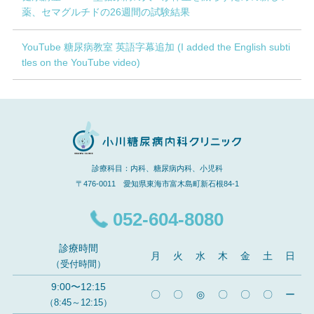
薬、セマグルチドの26週間の試験結果
YouTube 糖尿病教室 英語字幕追加 (I added the English subti
tles on the YouTube video)
診療科目：内科、糖尿病内科、小児科
〒476-0011 愛知県東海市富木島町新石根84-1
052-604-8080
診療時間
月
火
水
木
金
土
日
（受付時間）
9:00〜12:15
〇
〇
◎
〇
〇
〇
ー
（8:45～12:15）