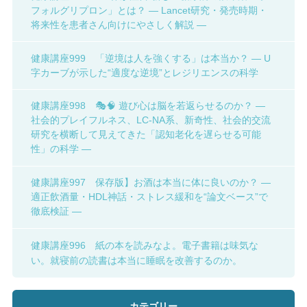
フォルグリプロン」とは？ ― Lancet研究・発売時期・
将来性を患者さん向けにやさしく解説 ―
健康講座999 「逆境は人を強くする」は本当か？ ― U
字カーブが示した“適度な逆境”とレジリエンスの科学
健康講座998 🎭🧠 遊び心は脳を若返らせるのか？ ―
社会的プレイフルネス、LC-NA系、新奇性、社会的交流
研究を横断して見えてきた「認知老化を遅らせる可能
性」の科学 ―
健康講座997 保存版】お酒は本当に体に良いのか？ ―
適正飲酒量・HDL神話・ストレス緩和を“論文ベース”で
徹底検証 ―
健康講座996 紙の本を読みなよ。電子書籍は味気な
い。就寝前の読書は本当に睡眠を改善するのか。
カテゴリー