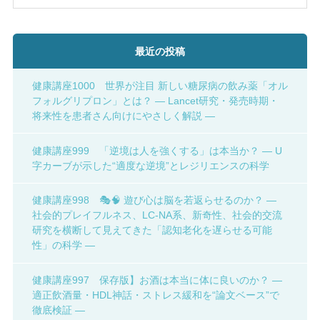
最近の投稿
健康講座1000 世界が注目 新しい糖尿病の飲み薬「オル
フォルグリプロン」とは？ ― Lancet研究・発売時期・
将来性を患者さん向けにやさしく解説 ―
健康講座999 「逆境は人を強くする」は本当か？ ― U
字カーブが示した“適度な逆境”とレジリエンスの科学
健康講座998 🎭🧠 遊び心は脳を若返らせるのか？ ―
社会的プレイフルネス、LC-NA系、新奇性、社会的交流
研究を横断して見えてきた「認知老化を遅らせる可能
性」の科学 ―
健康講座997 保存版】お酒は本当に体に良いのか？ ―
適正飲酒量・HDL神話・ストレス緩和を“論文ベース”で
徹底検証 ―