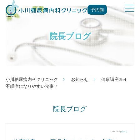
t
予約制
o
g
g
院長ブログ
l
e
n
a
v
i
g
小川糖尿病内科クリニック
お知らせ
健康講座254
a
不眠症になりやすい食事？
t
i
o
院長ブログ
n
2021.08.27 |
お知らせ