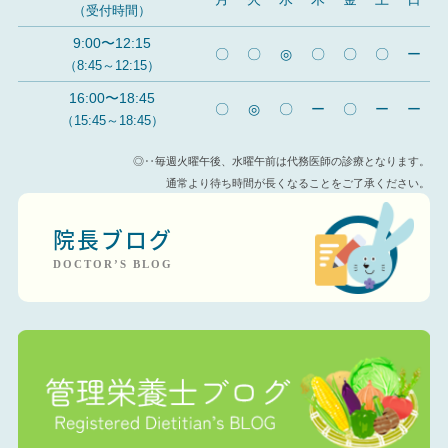
（受付時間）
9:00〜12:15
〇
〇
◎
〇
〇
〇
ー
（8:45～12:15）
16:00〜18:45
〇
◎
〇
ー
〇
ー
ー
（15:45～18:45）
◎‥毎週火曜午後、水曜午前は代務医師の診療となります。
通常より待ち時間が長くなることをご了承ください。
院長ブログ
DOCTOR’S BLOG