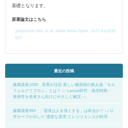
基礎となります。
原著論文はこちら
Johansson MA, et al. JAMA Netw Open. 2021;4:e2035
057.
最近の投稿
健康講座1000 世界が注目 新しい糖尿病の飲み薬「オル
フォルグリプロン」とは？ ― Lancet研究・発売時期・
将来性を患者さん向けにやさしく解説 ―
健康講座999 「逆境は人を強くする」は本当か？ ― U
字カーブが示した“適度な逆境”とレジリエンスの科学