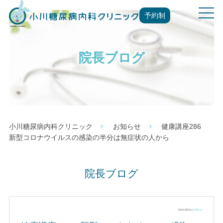
t
予約制
o
g
g
院長ブログ
l
e
n
a
v
i
g
小川糖尿病内科クリニック
お知らせ
健康講座286
a
新型コロナウイルスの感染の半分は無症状の人から
t
i
o
院長ブログ
n
2021.09.01 |
お知らせ