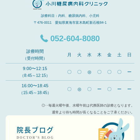
診療科目：内科、糖尿病内科、小児科
〒476-0011 愛知県東海市富木島町新石根84-1
052-604-8080
診療時間
月
火
水
木
金
土
日
（受付時間）
9:00〜12:15
〇
〇
◎
〇
〇
〇
ー
（8:45～12:15）
16:00〜18:45
〇
◎
〇
ー
〇
ー
ー
（15:45～18:45）
◎‥毎週火曜午後、水曜午前は代務医師の診療となります。
通常より待ち時間が長くなることをご了承ください。
院長ブログ
DOCTOR’S BLOG