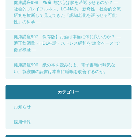
健康講座998 🎭🧠 遊び心は脳を若返らせるのか？ ―
社会的プレイフルネス、LC-NA系、新奇性、社会的交流
研究を横断して見えてきた「認知老化を遅らせる可能
性」の科学 ―
健康講座997 保存版】お酒は本当に体に良いのか？ ―
適正飲酒量・HDL神話・ストレス緩和を“論文ベース”で
徹底検証 ―
健康講座996 紙の本を読みなよ。電子書籍は味気な
い。就寝前の読書は本当に睡眠を改善するのか。
カテゴリー
お知らせ
採用情報