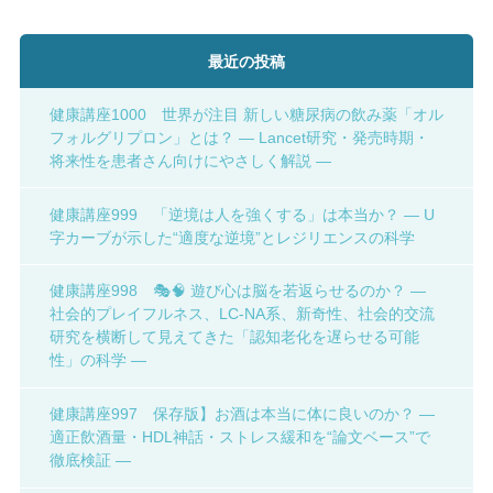
最近の投稿
健康講座1000 世界が注目 新しい糖尿病の飲み薬「オル
フォルグリプロン」とは？ ― Lancet研究・発売時期・
将来性を患者さん向けにやさしく解説 ―
健康講座999 「逆境は人を強くする」は本当か？ ― U
字カーブが示した“適度な逆境”とレジリエンスの科学
健康講座998 🎭🧠 遊び心は脳を若返らせるのか？ ―
社会的プレイフルネス、LC-NA系、新奇性、社会的交流
研究を横断して見えてきた「認知老化を遅らせる可能
性」の科学 ―
健康講座997 保存版】お酒は本当に体に良いのか？ ―
適正飲酒量・HDL神話・ストレス緩和を“論文ベース”で
徹底検証 ―