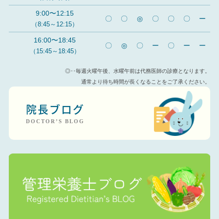
9:00〜12:15
〇
〇
◎
〇
〇
〇
ー
（8:45～12:15）
16:00〜18:45
〇
◎
〇
ー
〇
ー
ー
（15:45～18:45）
◎‥毎週火曜午後、水曜午前は代務医師の診療となります。
通常より待ち時間が長くなることをご了承ください。
院長ブログ
DOCTOR’S BLOG