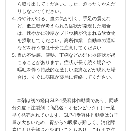
ら取り出してください。また、割ったりかんだ
りしないでください。
4.
冷や汗が出る、血の気が引く、手足の震えな
ど、低血糖が考えられる症状が発現した場合
は、速やかに砂糖かブドウ糖が含まれる飲食物
を摂取してください。高所作業、自動車の運転
などを行う際は十分に注意してください。
5.
胃の不快感、便秘、下痢などの消化器症状が起
こることがあります。症状が長く続く場合や、
嘔吐を伴う持続的な激しい腹痛などが現れた場
合は、すぐに病院か薬局に連絡してください。
本剤は初の経口GLP-1受容体作動薬であり、同成
分の皮下注製剤（商品名：オゼンピック）は一足
早く発売されています。GLP-1受容体作動薬は分子
量が大きいため、胃からの吸収が難しく、消化酵
素により分解されやすいこともあり、これまで注