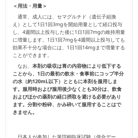
＜用法・用量＞
通常、成人には、セマグルチド（遺伝子組換
え）として1日1回3mgを開始用量として経口投与
し、4週間以上投与した後に1日1回7mgの維持用量
に増量します。1日1回7mgを4週間以上投与しても
効果不十分な場合には、1日1回14mgまで増量する
ことができます。
なお、
本剤の吸収は胃の内容物により低下する
ことから、1日の最初の飲水・食事前にコップ半分
の水（約120mL以下）とともに本剤を服用しま
す。服用時および服用後少なくとも30分は、飲食
およびほかの薬剤の経口摂取を避ける必要があり
ます。分割や粉砕、かみ砕いて服用することはで
きません。
日本人が参加した第III相臨床試験（併合デー