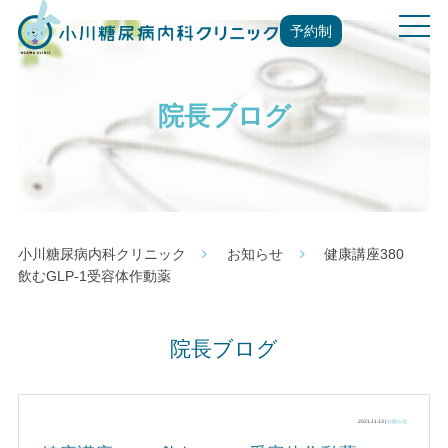
t
予約制
o
g
g
院長ブログ
l
e
n
a
v
i
g
小川糖尿病内科クリニック
お知らせ
健康講座380
a
飲むGLP-1受容体作動薬
t
i
o
院長ブログ
n
2021.11.13 |
お知らせ