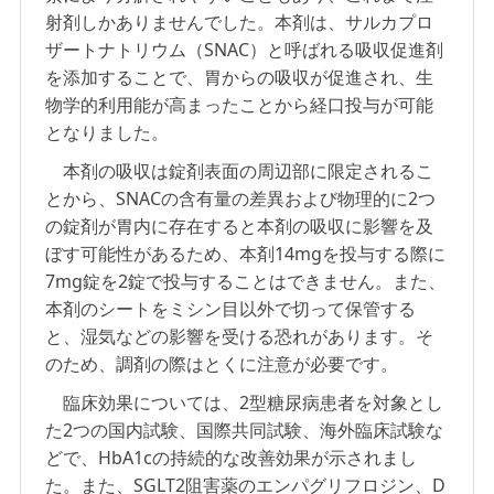
射剤しかありませんでした。本剤は、サルカプロ
ザートナトリウム（SNAC）と呼ばれる吸収促進剤
を添加することで、胃からの吸収が促進され、生
物学的利用能が高まったことから経口投与が可能
となりました。
本剤の吸収は錠剤表面の周辺部に限定されるこ
とから、SNACの含有量の差異および物理的に2つ
の錠剤が胃内に存在すると本剤の吸収に影響を及
ぼす可能性があるため、本剤14mgを投与する際に
7mg錠を2錠で投与することはできません。また、
本剤のシートをミシン目以外で切って保管する
と、湿気などの影響を受ける恐れがあります。そ
のため、調剤の際はとくに注意が必要です。
臨床効果については、2型糖尿病患者を対象とし
た2つの国内試験、国際共同試験、海外臨床試験な
どで、HbA1cの持続的な改善効果が示されまし
た。また、SGLT2阻害薬のエンパグリフロジン、D