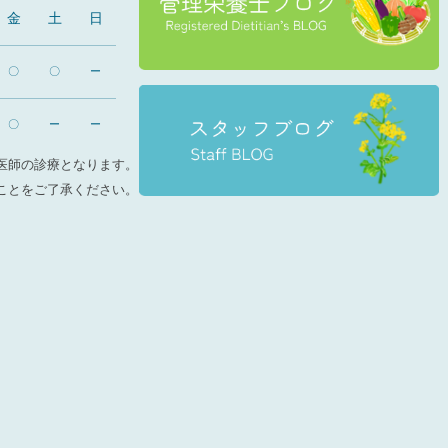
金
土
日
〇
〇
ー
〇
ー
ー
医師の診療となります。
ことをご了承ください。