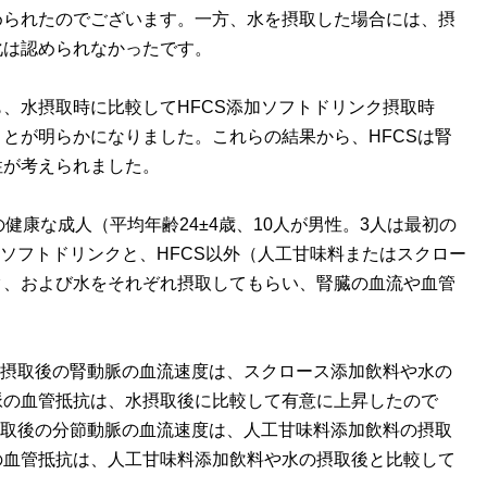
められたのでございます。一方、水を摂取した場合には、摂
化は認められなかったです。
、水摂取時に比較してHFCS添加ソフトドリンク摂取時
とが明らかになりました。これらの結果から、HFCSは腎
性が考えられました。
康な成人（平均年齢24±4歳、10人が男性。3人は最初の
加ソフトドリンクと、HFCS以外（人工甘味料またはスクロー
ク、および水をそれぞれ摂取してもらい、腎臓の血流や血管
ク摂取後の腎動脈の血流速度は、スクロース添加飲料や水の
脈の血管抵抗は、水摂取後に比較して有意に上昇したので
摂取後の分節動脈の血流速度は、人工甘味料添加飲料の摂取
の血管抵抗は、人工甘味料添加飲料や水の摂取後と比較して