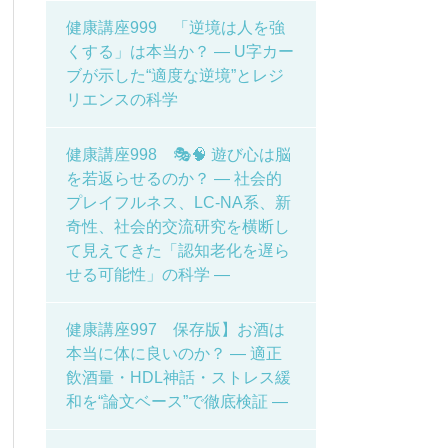
健康講座999 「逆境は人を強
くする」は本当か？ ― U字カー
ブが示した“適度な逆境”とレジ
リエンスの科学
健康講座998 🎭🧠 遊び心は脳
を若返らせるのか？ ― 社会的
プレイフルネス、LC-NA系、新
奇性、社会的交流研究を横断し
て見えてきた「認知老化を遅ら
せる可能性」の科学 ―
健康講座997 保存版】お酒は
本当に体に良いのか？ ― 適正
飲酒量・HDL神話・ストレス緩
和を“論文ベース”で徹底検証 ―