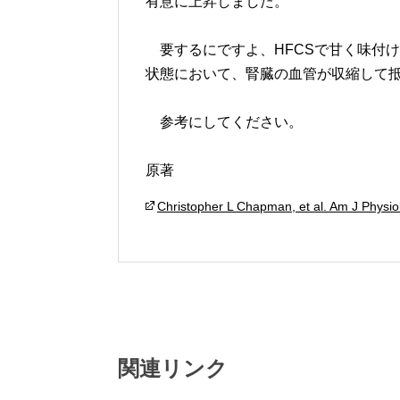
有意に上昇しました。
要するにですよ、HFCSで甘く味付
状態において、腎臓の血管が収縮して
参考にしてください。
原著
Christopher L Chapman, et al. Am J Physiol
関連リンク