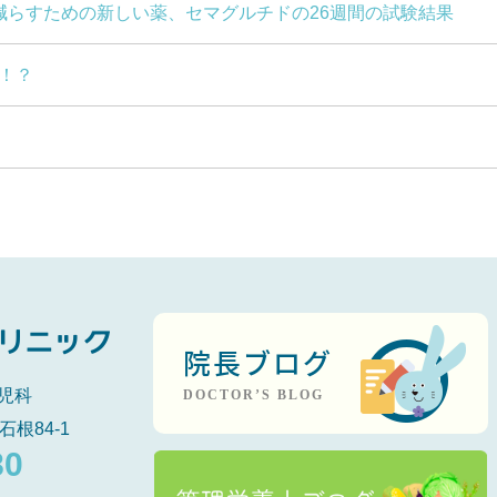
を減らすための新しい薬、セマグルチドの26週間の試験結果
！？
院長ブログ
児科
DOCTOR’S BLOG
石根84-1
80