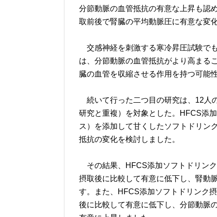
分節動脈の血管抵抗の有意な上昇も認
取前後で腎臓の平均動脈圧に有意な変
交感神経を刺激する寒冷昇圧試験でも
は、分節動脈の血管抵抗がより高まるこ
臓の血管を収縮させる作用を持つ可能
続いて行った二つ目の研究は、12人の健
研究と重複）を対象とした。HFCS添
ス）を添加して甘くしたソフトドリン
抵抗の変化を検討しました。
その結果、HFCS添加ソフトドリン
摂取後に比較して有意に低下し、腎動
す。また、HFCS添加ソフトドリンク
後に比較して有意に低下し、分節動脈