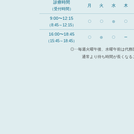
診療時間
月
火
水
木
（受付時間）
9:00〜12:15
〇
〇
◎
〇
（8:45～12:15）
16:00〜18:45
〇
◎
〇
ー
（15:45～18:45）
◎‥毎週火曜午後、水曜午前は代務
通常より待ち時間が長くなる