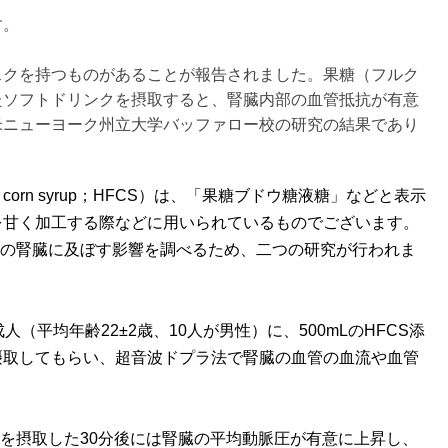
す。
クを持つものがあることが報告されました。果糖（フルク
たソフトドリンクを摂取すると、腎臓内部の血管抵抗が有意
米ニューヨーク州立大学バッファロー校の研究の結果であり
e corn syrup；HFCS）は、「果糖ブドウ糖液糖」などと表示
を甘く加工する際などに用いられているものでございます。
クの腎臓に及ぼす影響を調べるため、二つの研究が行われま
平均年齢22±2歳、10人が男性）に、500mLのHFCS添
摂取してもらい、超音波ドプラ法で腎臓の血管の血流や血管
を摂取した30分後には腎臓の平均動脈圧が有意に上昇し、