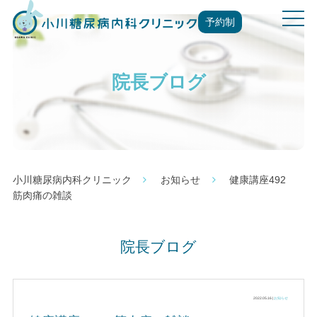
t
予約制
o
g
g
院長ブログ
l
e
n
a
v
i
g
小川糖尿病内科クリニック
お知らせ
健康講座492
a
筋肉痛の雑談
t
i
o
院長ブログ
n
2022.05.16 |
お知らせ