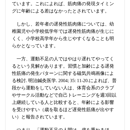
ています。これによれば、筋肉痛の発現タイミン
グに年齢による差はなかったとされています。
しかし、若年者の遅発性筋肉痛については、幼
稚園児や小学校低学年では遅発性筋肉痛が生じに
くく、小学校高学年から生じやすくなることも明
らかとなっています。
一方、運動不足の人ではやはり遅れてやってく
るという見解があります。
習慣と加齢による遅発
性筋痛の発生パターンに関する磁気共鳴画像によ
る検討. 明治鍼灸医学. 2004; 35: 11-20.
によれば、普
段から運動をしていない人は、体育会系のクラブ
やサークル活動などで自己トレーニングを週3回以
上継続している人と比較すると、年齢による影響
を受けやすい（歳を取るほど遅発性筋痛が出やす
い）と報告されています。
つまり、「運動不足の人間は、歳を重ねるほ