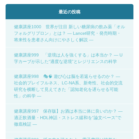
最近の投稿
健康講座1000 世界が注目 新しい糖尿病の飲み薬「オル
フォルグリプロン」とは？ ― Lancet研究・発売時期・
将来性を患者さん向けにやさしく解説 ―
健康講座999 「逆境は人を強くする」は本当か？ ― U
字カーブが示した“適度な逆境”とレジリエンスの科学
健康講座998 🎭🧠 遊び心は脳を若返らせるのか？ ―
社会的プレイフルネス、LC-NA系、新奇性、社会的交流
研究を横断して見えてきた「認知老化を遅らせる可能
性」の科学 ―
健康講座997 保存版】お酒は本当に体に良いのか？ ―
適正飲酒量・HDL神話・ストレス緩和を“論文ベース”で
徹底検証 ―