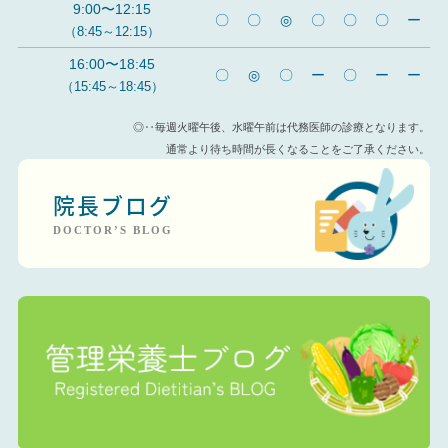
9:00〜12:15
〇
〇
◎
〇
〇
〇
ー
（8:45～12:15）
16:00〜18:45
〇
◎
〇
ー
〇
ー
ー
（15:45～18:45）
◎‥毎週火曜午後、水曜午前は代務医師の診療となります。
通常より待ち時間が長くなることをご了承ください。
院長ブログ
DOCTOR’S BLOG