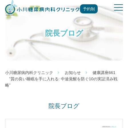
t
予約制
o
g
g
院長ブログ
l
e
n
a
v
i
g
小川糖尿病内科クリニック
お知らせ
健康講座661
a
”質の良い睡眠を手に入れる: 中途覚醒を防ぐ10の実証済み戦
t
略”
i
o
n
院長ブログ
2023.05.24 |
お知らせ