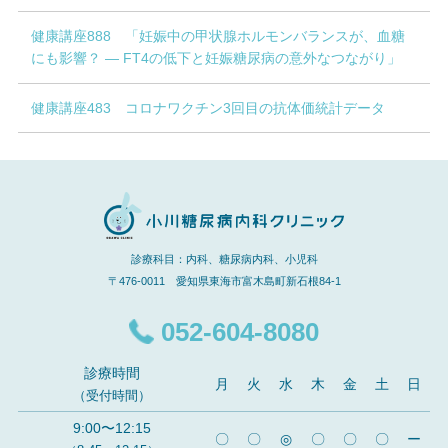
健康講座888 「妊娠中の甲状腺ホルモンバランスが、血糖
にも影響？ ― FT4の低下と妊娠糖尿病の意外なつながり」
健康講座483 コロナワクチン3回目の抗体価統計データ
診療科目：内科、糖尿病内科、小児科
〒476-0011 愛知県東海市富木島町新石根84-1
052-604-8080
診療時間
月
火
水
木
金
土
日
（受付時間）
9:00〜12:15
〇
〇
◎
〇
〇
〇
ー