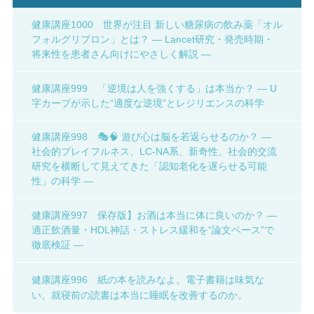
健康講座1000 世界が注目 新しい糖尿病の飲み薬「オル
フォルグリプロン」とは？ ― Lancet研究・発売時期・
将来性を患者さん向けにやさしく解説 ―
健康講座999 「逆境は人を強くする」は本当か？ ― U
字カーブが示した“適度な逆境”とレジリエンスの科学
健康講座998 🎭🧠 遊び心は脳を若返らせるのか？ ―
社会的プレイフルネス、LC-NA系、新奇性、社会的交流
研究を横断して見えてきた「認知老化を遅らせる可能
性」の科学 ―
健康講座997 保存版】お酒は本当に体に良いのか？ ―
適正飲酒量・HDL神話・ストレス緩和を“論文ベース”で
徹底検証 ―
健康講座996 紙の本を読みなよ。電子書籍は味気な
い。就寝前の読書は本当に睡眠を改善するのか。