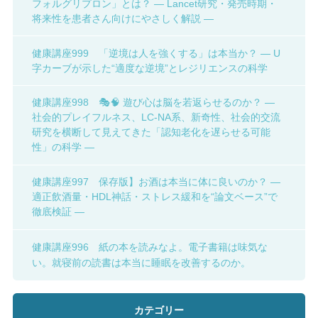
フォルグリプロン」とは？ ― Lancet研究・発売時期・
将来性を患者さん向けにやさしく解説 ―
健康講座999 「逆境は人を強くする」は本当か？ ― U
字カーブが示した“適度な逆境”とレジリエンスの科学
健康講座998 🎭🧠 遊び心は脳を若返らせるのか？ ―
社会的プレイフルネス、LC-NA系、新奇性、社会的交流
研究を横断して見えてきた「認知老化を遅らせる可能
性」の科学 ―
健康講座997 保存版】お酒は本当に体に良いのか？ ―
適正飲酒量・HDL神話・ストレス緩和を“論文ベース”で
徹底検証 ―
健康講座996 紙の本を読みなよ。電子書籍は味気な
い。就寝前の読書は本当に睡眠を改善するのか。
カテゴリー