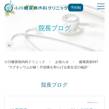
t
予約制
o
g
g
院長ブログ
l
e
n
a
v
i
g
小川糖尿病内科クリニック
お知らせ
健康講座697
a
”マグネシウムが鍵！片頭痛を和らげる食生活の秘訣”
t
i
o
院長ブログ
n
2023.06.12 |
お知らせ