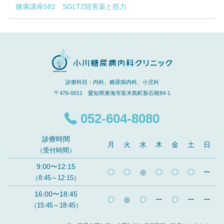
健康講座582 SGLT2阻害薬と筋力
診療科目：内科、糖尿病内科、小児科
〒476-0011 愛知県東海市富木島町新石根84-1
052-604-8080
診療時間
月
火
水
木
金
土
日
（受付時間）
9:00〜12:15
〇
〇
◎
〇
〇
〇
ー
（8:45～12:15）
16:00〜18:45
〇
◎
〇
ー
〇
ー
ー
（15:45～18:45）