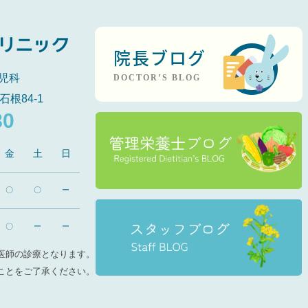
院長ブログ
児科
DOCTOR’S BLOG
石根84-1
80
金
土
日
〇
〇
ー
〇
ー
ー
医師の診療となります。
ことをご了承ください。