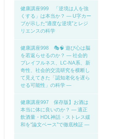
健康講座999 「逆境は人を強
くする」は本当か？ ― U字カー
ブが示した“適度な逆境”とレジ
リエンスの科学
健康講座998 🎭🧠 遊び心は脳
を若返らせるのか？ ― 社会的
プレイフルネス、LC-NA系、新
奇性、社会的交流研究を横断し
て見えてきた「認知老化を遅ら
せる可能性」の科学 ―
健康講座997 保存版】お酒は
本当に体に良いのか？ ― 適正
飲酒量・HDL神話・ストレス緩
和を“論文ベース”で徹底検証 ―