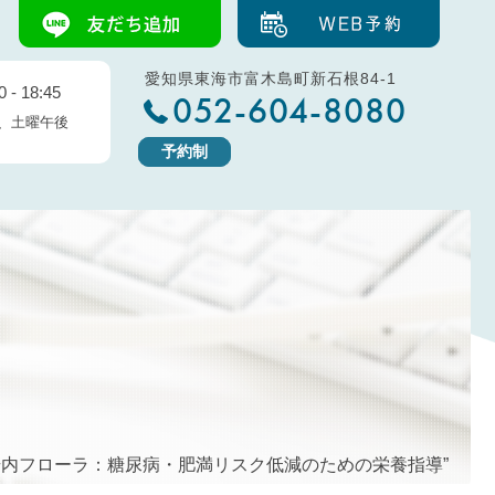
愛知県東海市富木島町新石根84-1
 - 18:45
052-604-8080
、土曜午後
予約制
る腸内フローラ：糖尿病・肥満リスク低減のための栄養指導”