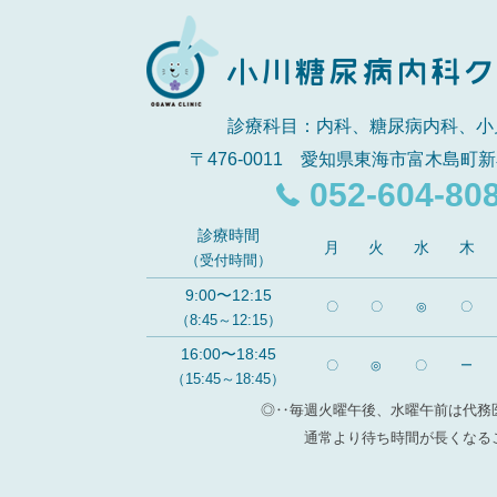
診療科目：内科、糖尿病内科、小
〒476-0011 愛知県東海市富木島町新
052-604-80
診療時間
月
火
水
木
（受付時間）
9:00〜12:15
〇
〇
◎
〇
（8:45～12:15）
16:00〜18:45
〇
◎
〇
ー
（15:45～18:45）
◎‥毎週火曜午後、水曜午前は代務
通常より待ち時間が長くなる