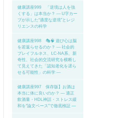
健康講座999 「逆境は人を強
くする」は本当か？ ― U字カー
ブが示した“適度な逆境”とレジ
リエンスの科学
健康講座998 🎭🧠 遊び心は脳
を若返らせるのか？ ― 社会的
プレイフルネス、LC-NA系、新
奇性、社会的交流研究を横断し
て見えてきた「認知老化を遅ら
せる可能性」の科学 ―
健康講座997 保存版】お酒は
本当に体に良いのか？ ― 適正
飲酒量・HDL神話・ストレス緩
和を“論文ベース”で徹底検証 ―