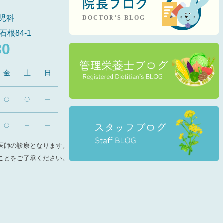
院長ブログ
児科
DOCTOR’S BLOG
石根84-1
80
金
土
日
〇
〇
ー
〇
ー
ー
医師の診療となります。
ことをご了承ください。