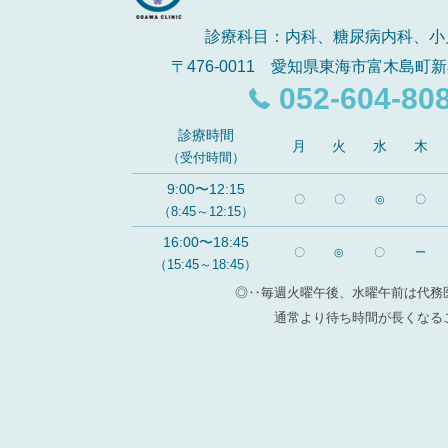
診療科目：内科、糖尿病内科、小
〒476-0011 愛知県東海市富木島町新
052-604-80
診療時間
月
火
水
木
（受付時間）
9:00〜12:15
〇
〇
◎
〇
（8:45～12:15）
16:00〜18:45
〇
◎
〇
ー
（15:45～18:45）
◎‥毎週火曜午後、水曜午前は代務
通常より待ち時間が長くなる