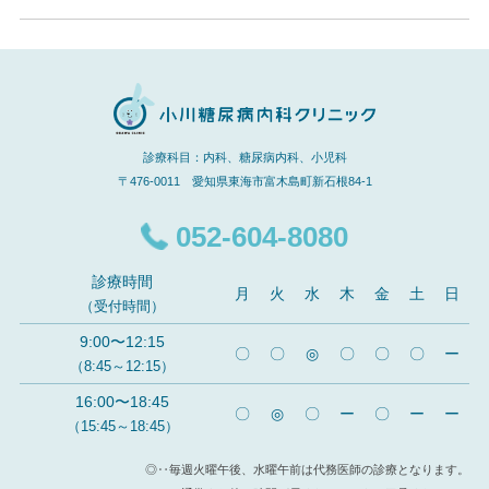
診療科目：内科、糖尿病内科、小児科
〒476-0011 愛知県東海市富木島町新石根84-1
052-604-8080
診療時間
月
火
水
木
金
土
日
（受付時間）
9:00〜12:15
〇
〇
◎
〇
〇
〇
ー
（8:45～12:15）
16:00〜18:45
〇
◎
〇
ー
〇
ー
ー
（15:45～18:45）
◎‥毎週火曜午後、水曜午前は代務医師の診療となります。