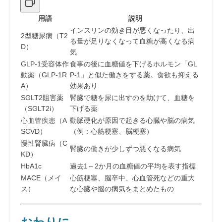
用語
説明
インスリンの効き目が悪くなったり、出
2型糖尿病（T2
る量が足りなくなって血糖が高くなる病
D）
気
GLP-1受容体作
食事の後に血糖値を下げるホルモン「GL
動薬（GLP-1R
P-1」と似た働きをする薬。食欲も抑える
A）
効果あり
SGLT2阻害薬
腎臓で糖を尿に出すのを助けて、血糖を
（SGLT2i）
下げる薬
心血管疾患（A
動脈硬化が原因で起きる心臓や脳の病気
SCVD）
（例：心筋梗塞、脳梗塞）
慢性腎臓病（C
腎臓の働きが少しずつ悪くなる病気
KD）
HbA1c
過去1～2か月の血糖値の平均を表す指標
MACE（メイ
心筋梗塞、脳卒中、心血管死などの重大
ス）
な心臓や脳の病気をまとめたもの