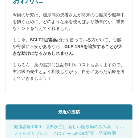
おわりに
今回の研究は、糖尿病の患者さんが将来の心臓病や脳卒中
を防ぐために、どのような薬を使えばより効果的か、重要
なヒントを与えてくれました。
もし今、
SGLT2阻害薬
だけを使っている方がいて、心臓
や腎臓に不安があるなら、
GLP-1RAを追加することが大
きな助けになるかもしれません
。
もちろん、薬の追加には副作用やコストもありますので、
主治医の先生とよく相談しながら、自分にあった治療を考
えていきましょう！
最近の投稿
健康講座1000 世界が注目 新しい糖尿病の飲み薬「オル
フォルグリプロン」とは？ ― Lancet研究・発売時期・