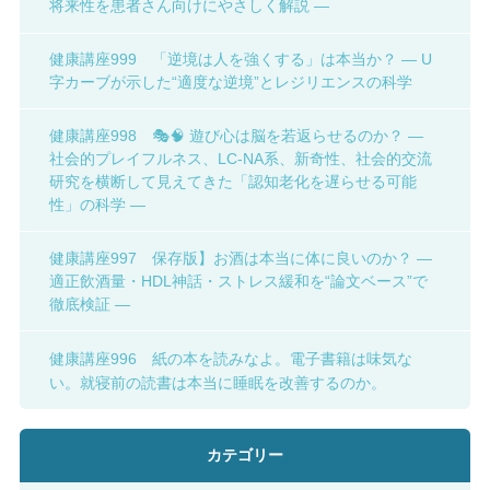
将来性を患者さん向けにやさしく解説 ―
健康講座999 「逆境は人を強くする」は本当か？ ― U
字カーブが示した“適度な逆境”とレジリエンスの科学
健康講座998 🎭🧠 遊び心は脳を若返らせるのか？ ―
社会的プレイフルネス、LC-NA系、新奇性、社会的交流
研究を横断して見えてきた「認知老化を遅らせる可能
性」の科学 ―
健康講座997 保存版】お酒は本当に体に良いのか？ ―
適正飲酒量・HDL神話・ストレス緩和を“論文ベース”で
徹底検証 ―
健康講座996 紙の本を読みなよ。電子書籍は味気な
い。就寝前の読書は本当に睡眠を改善するのか。
カテゴリー