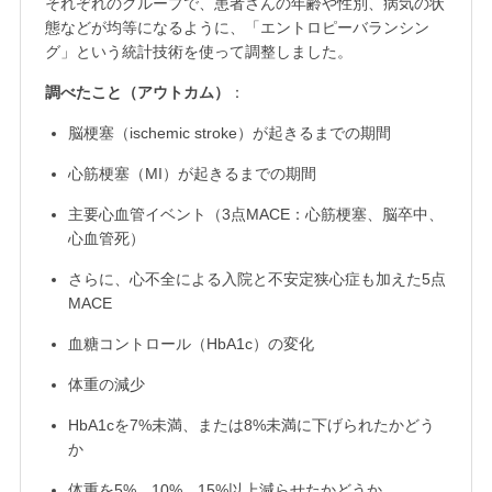
それぞれのグループで、患者さんの年齢や性別、病気の状
態などが均等になるように、「エントロピーバランシン
グ」という統計技術を使って調整しました。
調べたこと（アウトカム）
：
脳梗塞（ischemic stroke）が起きるまでの期間
心筋梗塞（MI）が起きるまでの期間
主要心血管イベント（3点MACE：心筋梗塞、脳卒中、
心血管死）
さらに、心不全による入院と不安定狭心症も加えた5点
MACE
血糖コントロール（HbA1c）の変化
体重の減少
HbA1cを7%未満、または8%未満に下げられたかどう
か
体重を5%、10%、15%以上減らせたかどうか