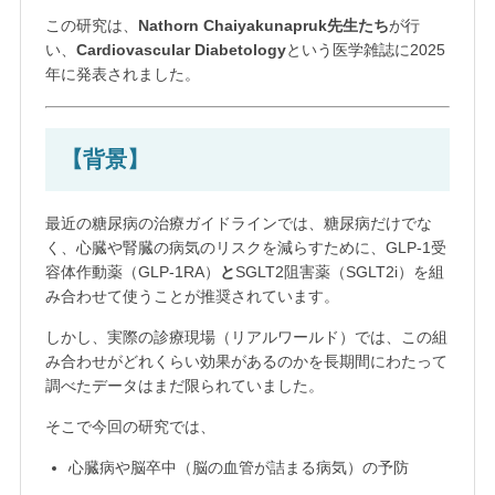
この研究は、
Nathorn Chaiyakunapruk先生たち
が行
い、
Cardiovascular Diabetology
という医学雑誌に2025
年に発表されました。
【背景】
最近の糖尿病の治療ガイドラインでは、糖尿病だけでな
く、心臓や腎臓の病気のリスクを減らすために、GLP-1受
容体作動薬（GLP-1RA）
と
SGLT2阻害薬（SGLT2i）を組
み合わせて使うことが推奨されています。
しかし、実際の診療現場（リアルワールド）では、この組
み合わせがどれくらい効果があるのかを長期間にわたって
調べたデータはまだ限られていました。
そこで今回の研究では、
心臓病や脳卒中（脳の血管が詰まる病気）の予防