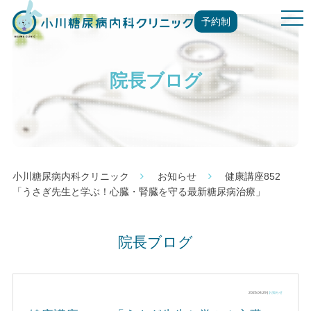
t
予約制
o
g
g
院長ブログ
l
e
n
a
v
i
g
小川糖尿病内科クリニック
お知らせ
健康講座852
a
「うさぎ先生と学ぶ！心臓・腎臓を守る最新糖尿病治療」
t
i
o
院長ブログ
n
2025.04.29 |
お知らせ