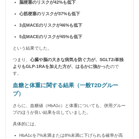
脳梗塞のリスクが42%も低下
心筋梗塞のリスクが37%も低下
3点MACEのリスクが46%も低下
5点MACEのリスクが45%も低下
という結果でした。
つまり、
心臓や脳の大きな病気を防ぐ力が、SGLT2i単独
よりもGLP-1RAを加えた方が、はるかに強かった
ので
す。
血糖と体重に関する結果（一般T2Dグルー
プ）
さらに、血糖値（HbA1c）と体重についても、併用グルー
プのほうが良い結果を出していました。
具体的には、
HbA1cを7%未満または8%未満に下げられる確率が高