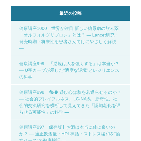
最近の投稿
健康講座1000 世界が注目 新しい糖尿病の飲み薬
「オルフォルグリプロン」とは？ ― Lancet研究・
発売時期・将来性を患者さん向けにやさしく解説
―
健康講座999 「逆境は人を強くする」は本当か？
― U字カーブが示した“適度な逆境”とレジリエンス
の科学
健康講座998 🎭🧠 遊び心は脳を若返らせるのか？
― 社会的プレイフルネス、LC-NA系、新奇性、社
会的交流研究を横断して見えてきた「認知老化を遅
らせる可能性」の科学 ―
健康講座997 保存版】お酒は本当に体に良いの
か？ ― 適正飲酒量・HDL神話・ストレス緩和を“論
文ベース”で徹底検証 ―