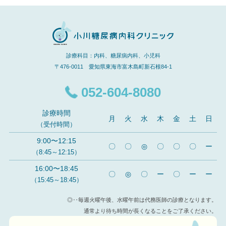
診療科目：内科、糖尿病内科、小児科
〒476-0011 愛知県東海市富木島町新石根84-1
052-604-8080
診療時間
月
火
水
木
金
土
日
（受付時間）
9:00〜12:15
〇
〇
◎
〇
〇
〇
ー
（8:45～12:15）
16:00〜18:45
〇
◎
〇
ー
〇
ー
ー
（15:45～18:45）
◎‥毎週火曜午後、水曜午前は代務医師の診療となります。
通常より待ち時間が長くなることをご了承ください。