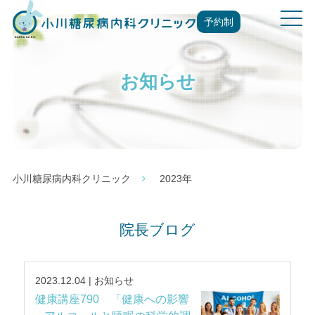
t
予約制
o
g
g
お知らせ
l
e
n
a
v
i
g
小川糖尿病内科クリニック
2023年
a
t
i
院長ブログ
o
n
2023.12.04 | お知らせ
健康講座790 「健康への影響