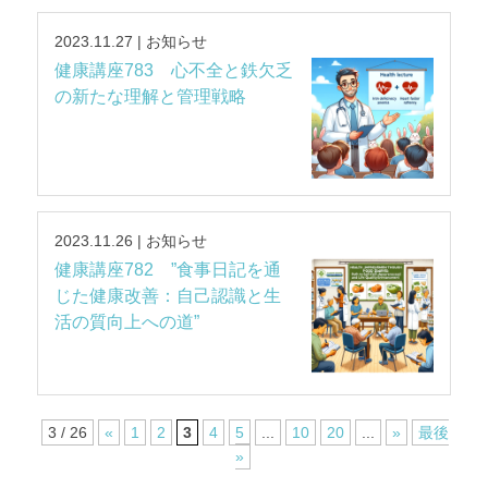
2023.11.27 | お知らせ
健康講座783 心不全と鉄欠乏
の新たな理解と管理戦略
2023.11.26 | お知らせ
健康講座782 ”食事日記を通
じた健康改善：自己認識と生
活の質向上への道”
3 / 26
«
1
2
3
4
5
...
10
20
...
»
最後
»