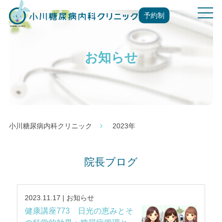
t
予約制
o
g
g
お知らせ
l
e
n
a
v
i
g
小川糖尿病内科クリニック
2023年
a
t
i
院長ブログ
o
n
2023.11.17 | お知らせ
健康講座773 日光の恵みとそ