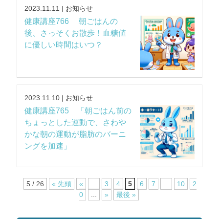
2023.11.11 | お知らせ
健康講座766 朝ごはんの
後、さっそくお散歩！血糖値
に優しい時間はいつ？
2023.11.10 | お知らせ
健康講座765 「朝ごはん前の
ちょっとした運動で、さわや
かな朝の運動が脂肪のバーニ
ングを加速」
5 / 26
« 先頭
«
...
3
4
5
6
7
...
10
2
0
...
»
最後 »