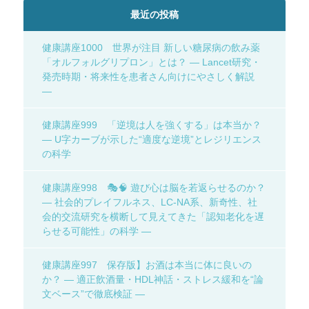
最近の投稿
健康講座1000 世界が注目 新しい糖尿病の飲み薬
「オルフォルグリプロン」とは？ ― Lancet研究・
発売時期・将来性を患者さん向けにやさしく解説
―
健康講座999 「逆境は人を強くする」は本当か？
― U字カーブが示した“適度な逆境”とレジリエンス
の科学
健康講座998 🎭🧠 遊び心は脳を若返らせるのか？
― 社会的プレイフルネス、LC-NA系、新奇性、社
会的交流研究を横断して見えてきた「認知老化を遅
らせる可能性」の科学 ―
健康講座997 保存版】お酒は本当に体に良いの
か？ ― 適正飲酒量・HDL神話・ストレス緩和を“論
文ベース”で徹底検証 ―