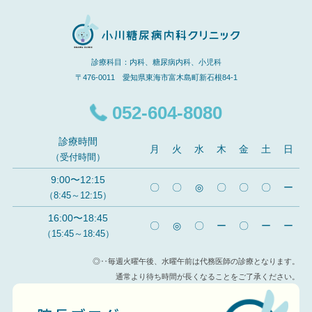
診療科目：内科、糖尿病内科、小児科
〒476-0011 愛知県東海市富木島町新石根84-1
052-604-8080
診療時間
月
火
水
木
金
土
日
（受付時間）
9:00〜12:15
〇
〇
◎
〇
〇
〇
ー
（8:45～12:15）
16:00〜18:45
〇
◎
〇
ー
〇
ー
ー
（15:45～18:45）
◎‥毎週火曜午後、水曜午前は代務医師の診療となります。
通常より待ち時間が長くなることをご了承ください。