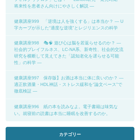
将来性を患者さん向けにやさしく解説 ―
健康講座999 「逆境は人を強くする」は本当か？ ― U
字カーブが示した“適度な逆境”とレジリエンスの科学
健康講座998 🎭🧠 遊び心は脳を若返らせるのか？ ―
社会的プレイフルネス、LC-NA系、新奇性、社会的交流
研究を横断して見えてきた「認知老化を遅らせる可能
性」の科学 ―
健康講座997 保存版】お酒は本当に体に良いのか？ ―
適正飲酒量・HDL神話・ストレス緩和を“論文ベース”で
徹底検証 ―
健康講座996 紙の本を読みなよ。電子書籍は味気な
い。就寝前の読書は本当に睡眠を改善するのか。
カテゴリー