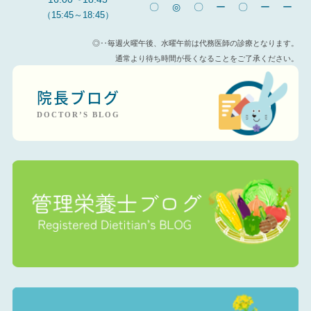
〇
◎
〇
ー
〇
ー
ー
（15:45～18:45）
◎‥毎週火曜午後、水曜午前は代務医師の診療となります。
通常より待ち時間が長くなることをご了承ください。
院長ブログ
DOCTOR’S BLOG