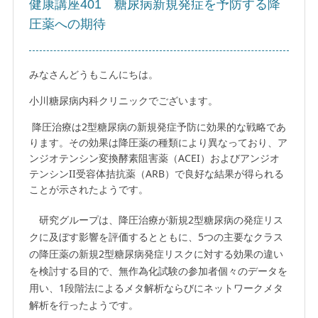
健康講座401 糖尿病新規発症を予防する降
圧薬への期待
みなさんどうもこんにちは。
小川糖尿病内科クリニックでございます。
降圧治療は2型糖尿病の新規発症予防に効果的な戦略であ
ります。その効果は降圧薬の種類により異なっており、ア
ンジオテンシン変換酵素阻害薬（ACEI）およびアンジオ
テンシンII受容体拮抗薬（ARB）で良好な結果が得られる
ことが示されたようです。
研究グループは、降圧治療が新規2型糖尿病の発症リス
クに及ぼす影響を評価するとともに、5つの主要なクラス
の降圧薬の新規2型糖尿病発症リスクに対する効果の違い
を検討する目的で、無作為化試験の参加者個々のデータを
用い、1段階法によるメタ解析ならびにネットワークメタ
解析を行ったようです。