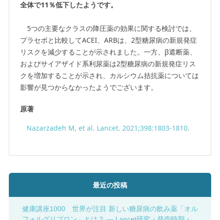
全体で11％低下したようです。
5つの主要なクラスの降圧薬の効果に関する検討では、
プラセボと比較してACEI、ARBは、2型糖尿病の新規発症
リスクを減少することが示されました。一方、β遮断薬、
およびサイアザイド系利尿薬は2型糖尿病の新規発症リス
クを増加することが示され、カルシウム拮抗薬については
影響が見つからなかったようでございます。
原著
Nazarzadeh M, et al. Lancet. 2021;398:1803-1810.
最近の投稿
健康講座1000 世界が注目 新しい糖尿病の飲み薬「オル
フォルグリプロン」とは？ ― Lancet研究・発売時期・