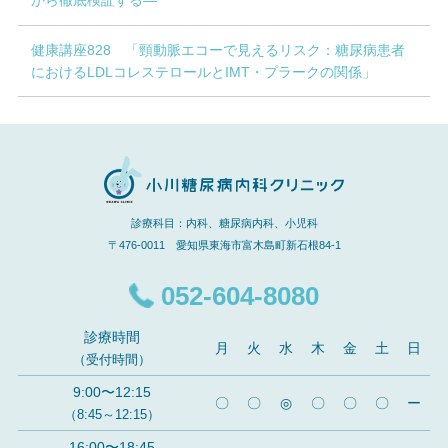
から徹底検証する―
健康講座828 「頸動脈エコーで見えるリスク：糖尿病患者
におけるLDLコレステロールとIMT・プラークの関係」
診療科目：内科、糖尿病内科、小児科
〒476-0011 愛知県東海市富木島町新石根84-1
052-604-8080
診療時間
月
火
水
木
金
土
日
（受付時間）
9:00〜12:15
〇
〇
◎
〇
〇
〇
ー
（8:45～12:15）
16:00〜18:45