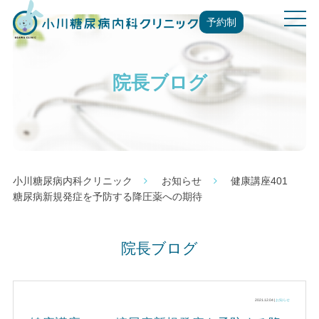
t
予約制
o
g
g
院長ブログ
l
e
n
a
v
i
g
小川糖尿病内科クリニック
お知らせ
健康講座401
a
糖尿病新規発症を予防する降圧薬への期待
t
i
o
院長ブログ
n
2021.12.04 |
お知らせ