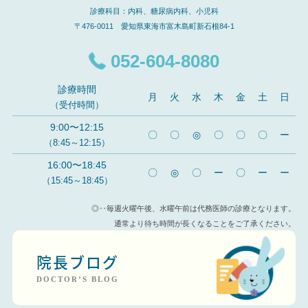
診療科目：内科、糖尿病内科、小児科
〒476-0011 愛知県東海市富木島町新石根84-1
052-604-8080
診療時間
月
火
水
木
金
土
日
（受付時間）
9:00〜12:15
〇
〇
◎
〇
〇
〇
ー
（8:45～12:15）
16:00〜18:45
〇
◎
〇
ー
〇
ー
ー
（15:45～18:45）
◎‥毎週火曜午後、水曜午前は代務医師の診療となります。
通常より待ち時間が長くなることをご了承ください。
院長ブログ
DOCTOR’S BLOG