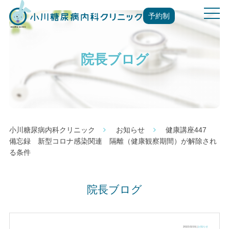
t
予約制
o
g
g
院長ブログ
l
e
n
a
v
i
g
小川糖尿病内科クリニック
お知らせ
健康講座447
a
備忘録 新型コロナ感染関連 隔離（健康観察期間）が解除され
t
る条件
i
o
n
院長ブログ
2022.02.01 |
お知らせ