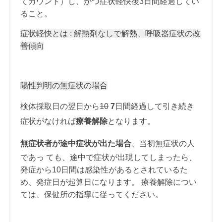
てカウント）し、かつ症状軽快後3日間経過してい
ること。
症状軽快とは : 解熱剤なしで解熱、呼吸器症状の改
善傾向
陽性判明の無症状の場合
検体採取日の翌日から
10
7
日間経過して引き続き
症状がなければ
療養解除
となります。
無症状者が途中症状が出た場合
、当初無症状の人
であっ ても、途中で症状が出現してしまったら、
発症から10日間は感染性があるとされているた
め、発症日が起算日になります。 療養解除につい
ては、保健所の指導に従ってください。