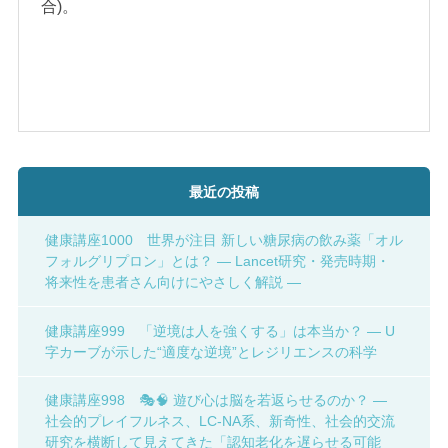
合)。
最近の投稿
健康講座1000 世界が注目 新しい糖尿病の飲み薬「オル
フォルグリプロン」とは？ ― Lancet研究・発売時期・
将来性を患者さん向けにやさしく解説 ―
健康講座999 「逆境は人を強くする」は本当か？ ― U
字カーブが示した“適度な逆境”とレジリエンスの科学
健康講座998 🎭🧠 遊び心は脳を若返らせるのか？ ―
社会的プレイフルネス、LC-NA系、新奇性、社会的交流
研究を横断して見えてきた「認知老化を遅らせる可能