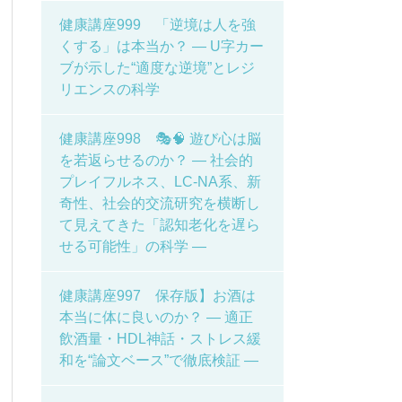
健康講座999 「逆境は人を強
くする」は本当か？ ― U字カー
ブが示した“適度な逆境”とレジ
リエンスの科学
健康講座998 🎭🧠 遊び心は脳
を若返らせるのか？ ― 社会的
プレイフルネス、LC-NA系、新
奇性、社会的交流研究を横断し
て見えてきた「認知老化を遅ら
せる可能性」の科学 ―
健康講座997 保存版】お酒は
本当に体に良いのか？ ― 適正
飲酒量・HDL神話・ストレス緩
和を“論文ベース”で徹底検証 ―