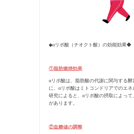
◆αリポ酸
（チオクト酸）
の効能効果◆
①脂肪燃焼効果
αリポ酸は、脂肪酸の代謝に関与する酵
に、αリポ酸はミトコンドリアでのエネ
研究によると、αリポ酸の摂取によって
があります。
②血糖値の調整