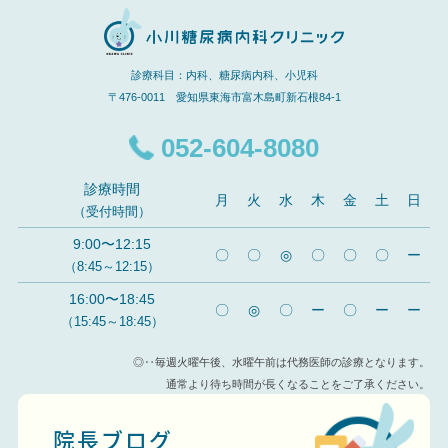
診療科目：内科、糖尿病内科、小児科
〒476-0011 愛知県東海市富木島町新石根84-1
052-604-8080
診療時間
月
火
水
木
金
土
日
（受付時間）
9:00〜12:15
〇
〇
◎
〇
〇
〇
ー
（8:45～12:15）
16:00〜18:45
〇
◎
〇
ー
〇
ー
ー
（15:45～18:45）
◎‥毎週火曜午後、水曜午前は代務医師の診療となります。
通常より待ち時間が長くなることをご了承ください。
院長ブログ