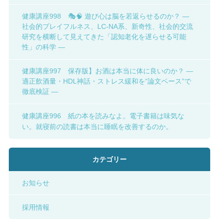
健康講座998 🎭🧠 遊び心は脳を若返らせるのか？ ―
社会的プレイフルネス、LC-NA系、新奇性、社会的交流
研究を横断して見えてきた「認知老化を遅らせる可能
性」の科学 ―
健康講座997 保存版】お酒は本当に体に良いのか？ ―
適正飲酒量・HDL神話・ストレス緩和を“論文ベース”で
徹底検証 ―
健康講座996 紙の本を読みなよ。電子書籍は味気な
い。就寝前の読書は本当に睡眠を改善するのか。
カテゴリー
お知らせ
採用情報