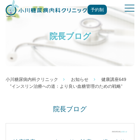
t
予約制
o
g
g
院長ブログ
l
e
n
a
v
i
g
小川糖尿病内科クリニック
お知らせ
健康講座649
a
”インスリン治療への道：より良い血糖管理のための戦略”
t
i
o
院長ブログ
n
2023.05.18 |
お知らせ