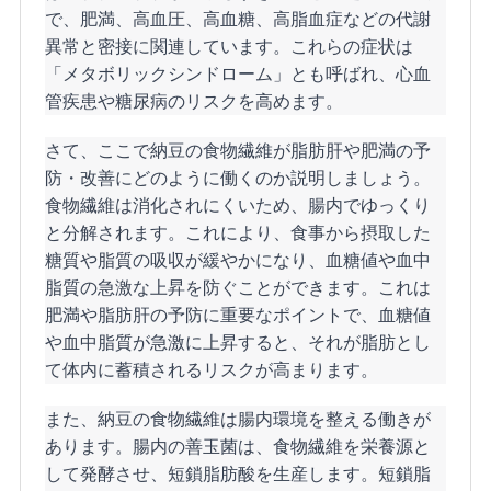
で、肥満、高血圧、高血糖、高脂血症などの代謝
異常と密接に関連しています。これらの症状は
「メタボリックシンドローム」とも呼ばれ、心血
管疾患や糖尿病のリスクを高めます。
さて、ここで納豆の食物繊維が脂肪肝や肥満の予
防・改善にどのように働くのか説明しましょう。
食物繊維は消化されにくいため、腸内でゆっくり
と分解されます。これにより、食事から摂取した
糖質や脂質の吸収が緩やかになり、血糖値や血中
脂質の急激な上昇を防ぐことができます。これは
肥満や脂肪肝の予防に重要なポイントで、血糖値
や血中脂質が急激に上昇すると、それが脂肪とし
て体内に蓄積されるリスクが高まります。
また、納豆の食物繊維は腸内環境を整える働きが
あります。腸内の善玉菌は、食物繊維を栄養源と
して発酵させ、短鎖脂肪酸を生産します。短鎖脂