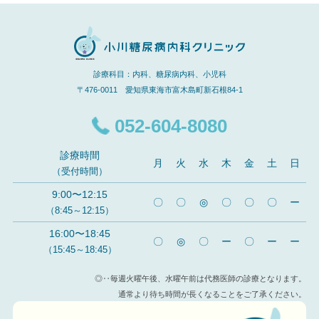
診療科目：内科、糖尿病内科、小児科
〒476-0011 愛知県東海市富木島町新石根84-1
052-604-8080
診療時間
月
火
水
木
金
土
日
（受付時間）
9:00〜12:15
〇
〇
◎
〇
〇
〇
ー
（8:45～12:15）
16:00〜18:45
〇
◎
〇
ー
〇
ー
ー
（15:45～18:45）
◎‥毎週火曜午後、水曜午前は代務医師の診療となります。
通常より待ち時間が長くなることをご了承ください。