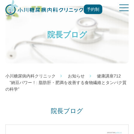
t
予約制
o
g
g
院長ブログ
l
e
n
a
v
i
g
小川糖尿病内科クリニック
お知らせ
健康講座712
a
”納豆パワー！: 脂肪肝・肥満を改善する食物繊維とタンパク質
t
の科学”
i
o
n
院長ブログ
2023.07.06 |
お知らせ