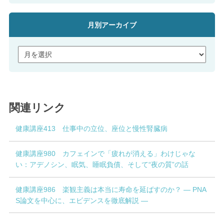
月別アーカイブ
関連リンク
健康講座413 仕事中の立位、座位と慢性腎臓病
健康講座980 カフェインで「疲れが消える」わけじゃな
い：アデノシン、眠気、睡眠負債、そして“夜の質”の話
健康講座986 楽観主義は本当に寿命を延ばすのか？ ― PNA
S論文を中心に、エビデンスを徹底解説 ―