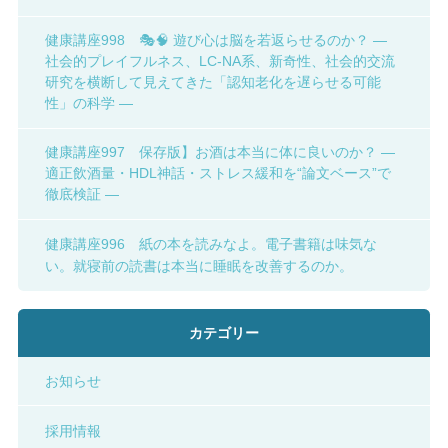
健康講座998 🎭🧠 遊び心は脳を若返らせるのか？ ―
社会的プレイフルネス、LC-NA系、新奇性、社会的交流
研究を横断して見えてきた「認知老化を遅らせる可能
性」の科学 ―
健康講座997 保存版】お酒は本当に体に良いのか？ ―
適正飲酒量・HDL神話・ストレス緩和を“論文ベース”で
徹底検証 ―
健康講座996 紙の本を読みなよ。電子書籍は味気な
い。就寝前の読書は本当に睡眠を改善するのか。
カテゴリー
お知らせ
採用情報